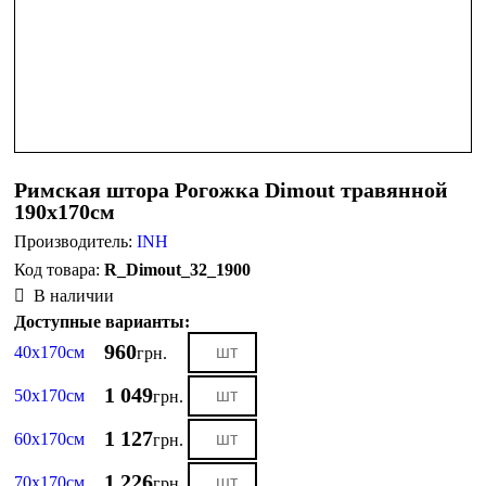
Римская штора Рогожка Dimout травянной
190х170см
Производитель:
INH
R_Dimout_32_1900
В наличии
Доступные варианты:
960
40х170см
грн.
1 049
50х170см
грн.
1 127
60х170см
грн.
1 226
70х170см
грн.