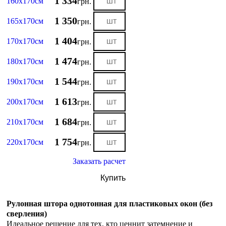
1 334
160х170см
грн.
1 350
165х170см
грн.
1 404
170х170см
грн.
1 474
180х170см
грн.
1 544
190х170см
грн.
1 613
200х170см
грн.
1 684
210х170см
грн.
1 754
220х170см
грн.
Заказать расчет
Купить
Рулонная штора однотонная для пластиковых окон (без
сверления)
Идеальное решение для тех, кто ценнит затемнение и