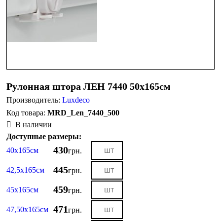
Рулонная штора ЛЕН 7440 50х165см
Производитель:
Luxdeco
MRD_Len_7440_500
В наличии
Доступные размеры:
430
40х165см
грн.
445
42,5х165см
грн.
459
45х165см
грн.
471
47,50х165см
грн.