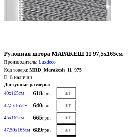
Рулонная штора МАРАКЕШ 11 97,5х165см
Производитель:
Luxdeco
MRD_Marakesh_11_975
В наличии
Доступные размеры:
618
40х165см
грн.
640
42,5х165см
грн.
665
45х165см
грн.
689
47,50х165см
грн.