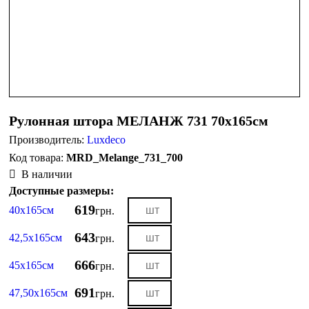
Рулонная штора МЕЛАНЖ 731 70х165см
Производитель:
Luxdeco
MRD_Melange_731_700
В наличии
Доступные размеры:
619
40х165см
грн.
643
42,5х165см
грн.
666
45х165см
грн.
691
47,50х165см
грн.