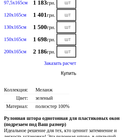
1 183
97,5х165см
грн.
1 401
120х165см
грн.
1 500
130х165см
грн.
1 698
150х165см
грн.
2 186
200х165см
грн.
Заказать расчет
Купить
Коллекция:
Меланж
Цвет:
зеленый
Материал:
полиэстер 100%
Рулонная штора однотонная для пластиковых окон
(подрезаем под Ваш размер)
Идеальное решение для тех, кто ценнит затемнение и
легкость установки! Эта рулонная штора в открытой