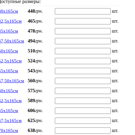
Доступные размеры:
448
грн.
шт.
40х165см
465
грн.
шт.
42,5х165см
478
грн.
шт.
45х165см
494
грн.
шт.
47,50х165см
510
грн.
шт.
50х165см
524
грн.
шт.
52,5х165см
543
грн.
шт.
55х165см
560
грн.
шт.
57,50х165см
575
грн.
шт.
60х165см
589
грн.
шт.
62,5х165см
606
грн.
шт.
65х165см
625
грн.
шт.
67,5х165см
638
грн.
шт.
70х165см