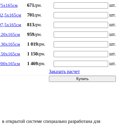
671
грн.
шт.
75х165см
701
грн.
шт.
82,5х165см
813
грн.
шт.
97,5х165см
959
грн.
шт.
120х165см
1 019
грн.
шт.
130х165см
1 150
грн.
шт.
150х165см
1 469
грн.
шт.
200х165см
Заказать расчет
Купить
а в открытой системе специально разработана для