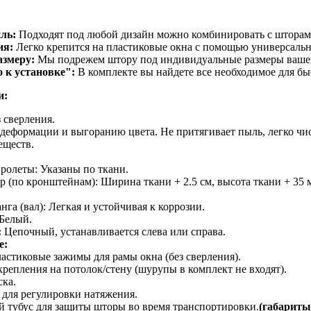
ль:
Подходят под любой дизайн можно комбинировать с шторами
ия:
Легко крепится на пластиковые окна с помощью универсальн
азмеру:
Мы подрежем штору под индивидуальные размеры вашего
 к установке":
В комплекте вы найдете все необходимое для бы
и:
 сверления.
 деформации и выгоранию цвета. Не притягивает пыль, легко чис
еществ.
ролеты: Указаны по ткани.
 (по кронштейнам): Ширина ткани + 2.5 см, высота ткани + 35 
а (вал): Легкая и устойчивая к коррозии.
Белый.
:
Цепочный, устанавливается слева или справа.
е:
астиковые зажимы для рамы окна (без сверления).
репления на потолок/стену (шурупы в комплект не входят).
ка.
 для регулировки натяжения.
 тубус для защиты шторы во время транспортировки.
(габариты