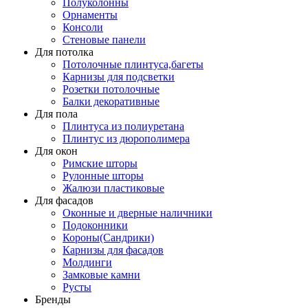
Полуколонны
Орнаменты
Консоли
Стеновые панели
Для потолка
Потолочные плинтуса,багеты
Карнизы для подсветки
Розетки потолочные
Балки декоративные
Для пола
Плинтуса из полиуретана
Плинтус из дюрополимера
Для окон
Римские шторы
Рулонные шторы
Жалюзи пластиковые
Для фасадов
Оконные и дверные наличники
Подоконники
Короны(Сандрики)
Карнизы для фасадов
Молдинги
Замковые камни
Русты
Бренды