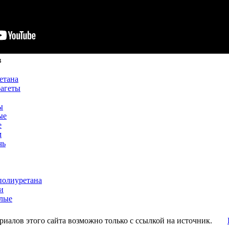
в
етана
багеты
ы
ые
е
м
чь
полиуретана
и
лые
иалов этого сайта возможно только с ссылкой на источник.