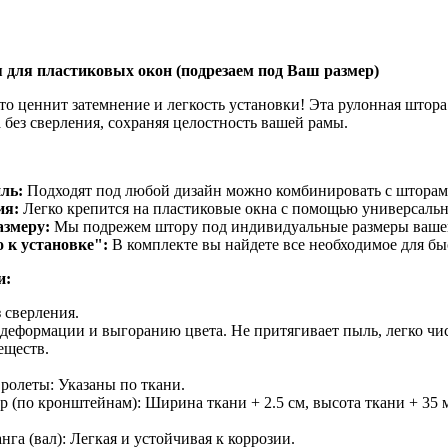
 для пластиковых окон (подрезаем под Ваш размер)
кто ценнит затемнение и легкость установки! Эта рулонная штор
 без сверления, сохраняя целостность вашей рамы.
ль:
Подходят под любой дизайн можно комбинировать с шторами
ия:
Легко крепится на пластиковые окна с помощью универсальн
азмеру:
Мы подрежем штору под индивидуальные размеры вашего
 к установке":
В комплекте вы найдете все необходимое для бы
и:
 сверления.
 деформации и выгоранию цвета. Не притягивает пыль, легко чис
еществ.
ролеты: Указаны по ткани.
 (по кронштейнам): Ширина ткани + 2.5 см, высота ткани + 35 
а (вал): Легкая и устойчивая к коррозии.