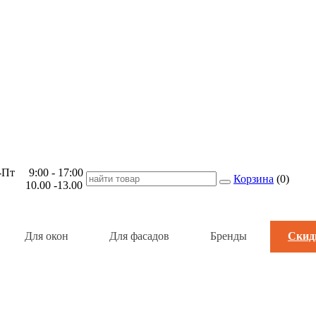
Пт 9:00 - 17:00
Корзина
(
0
)
 10.00 -13.00
Для окон
Для фасадов
Бренды
Скид