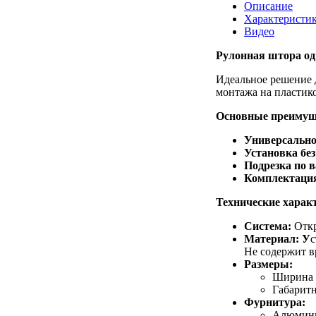
Описание
Характеристи
Видео
Рулонная штора од
Идеальное решение д
монтажа на пластико
Основные преимущ
Универсально
Установка без
Подрезка по 
Комплектация
Технические харак
Система:
Откр
Материал: У
с
Не содержит в
Размеры:
Ширина и
Габаритн
Фурнитура:
Алюминие