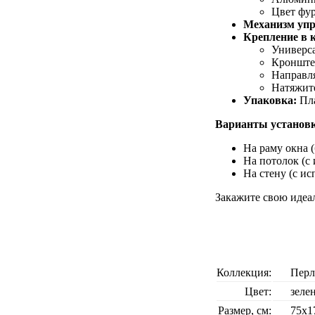
Цвет фу
Механизм упр
Крепление в 
Универса
Кронштей
Направл
Натяжите
Упаковка:
Пла
Варианты установ
На раму окна 
На потолок (с
На стену (с ис
Закажите свою идеа
Коллекция:
Перл
Цвет:
зеле
Размер, см:
75х1