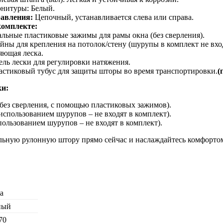
рнитуры: Белый.
авления:
Цепочный, устанавливается слева или справа.
комплекте:
льные пластиковые зажимы для рамы окна (без сверления).
ны для крепления на потолок/стену (шурупы в комплект не вход
яющая леска.
ль лески для регулировки натяжения.
стиковый тубус для защиты шторы во время транспортировки.
(
ки:
(без сверления, с помощью пластиковых зажимов).
 использованием шурупов – не входят в комплект).
пользованием шурупов – не входят в комплект).
льную рулонную штору прямо сейчас и наслаждайтесь комфорто
а
ный
70