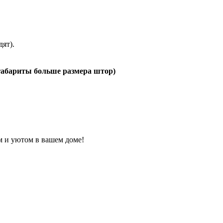
ят).
габариты больше размера штор)
м и уютом в вашем доме!