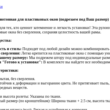
ки
нотонная для пластиковых окон (подрезаем под Ваш размер)
ля тех, кто ценнит затемнение и легкость установки! Эта рулон
вые окна без сверления, сохраняя целостность вашей рамы.
ества:
сть и стиль:
Подходят под любой дизайн можно комбинировать 
 сверления:
Легко крепится на пластиковые окна с помощью уни
вашему размеру:
Мы подрежем штору под индивидуальные размер
 "Готово к установке":
В комплекте вы найдете все необходимо
теристики:
ытая, без сверления.
тойчив к деформации и выгоранию цвета. Не притягивает пыль, 
редных веществ.
 высота ролеты: Указаны по ткани.
ый размер (по кронштейнам): Ширина ткани + 2.5 см, высота тк
вая штанга (вал): Легкая и устойчивая к коррозии.