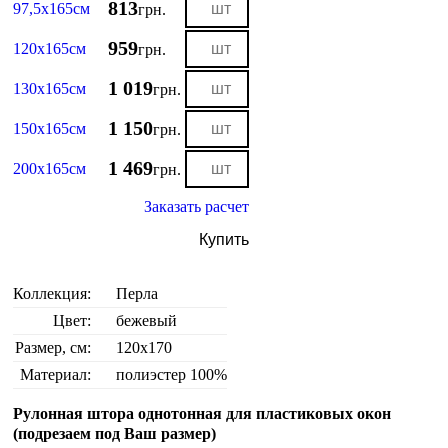
813
97,5х165см
грн.
959
120х165см
грн.
1 019
130х165см
грн.
1 150
150х165см
грн.
1 469
200х165см
грн.
Заказать расчет
Купить
Коллекция:
Перла
Цвет:
бежевый
Размер, см:
120х170
Материал:
полиэстер 100%
Рулонная штора однотонная для пластиковых окон
(подрезаем под Ваш размер)