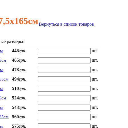
7,5х165см
Вернуться в список товаров
ые размеры:
448
грн.
шт.
см
465
грн.
шт.
5см
478
грн.
шт.
см
494
грн.
шт.
65см
510
грн.
шт.
см
524
грн.
шт.
5см
543
грн.
шт.
см
560
грн.
шт.
65см
575
грн.
шт.
см