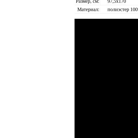
Размер, см:
97,5х170
Материал:
полиэстер 10