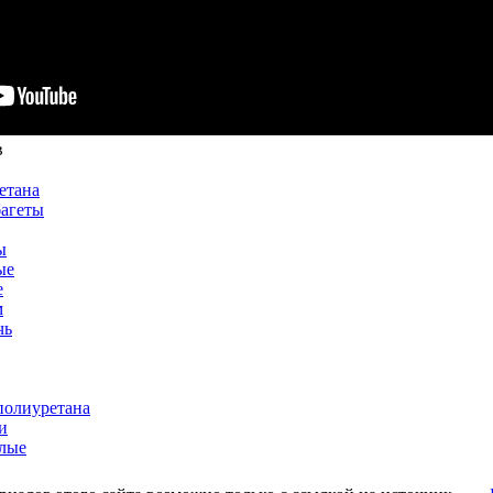
в
етана
багеты
ы
ые
е
м
чь
полиуретана
и
лые