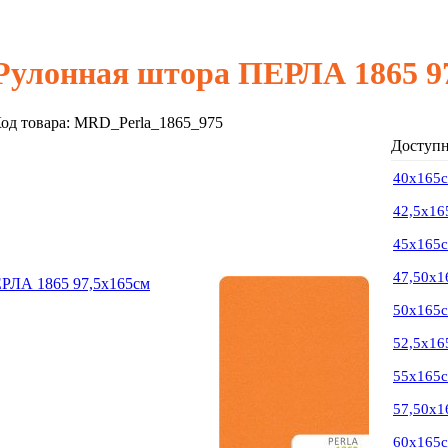
Рулонная штора ПЕРЛА 1865 9
од товара:
MRD_Perla_1865_975
Доступн
40х165
42,5х16
45х165
47,50х1
50х165
52,5х16
55х165
57,50х1
60х165