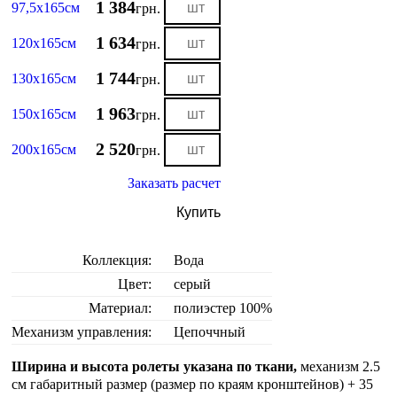
1 384
97,5х165см
грн.
1 634
120х165см
грн.
1 744
130х165см
грн.
1 963
150х165см
грн.
2 520
200х165см
грн.
Заказать расчет
Купить
Коллекция:
Вода
Цвет:
серый
Материал:
полиэстер 100%
Механизм управления:
Цепоччный
Ширина и высота ролеты указана по ткани,
механизм 2.5
см габаритный размер (размер по краям кронштейнов) + 35