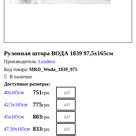
Рулонная штора ВОДА 1839 97,5х165см
Производитель:
Luxdeco
MRD_Woda_1839_975
В наличии
Доступные размеры:
751
40х165см
грн.
775
42,5х165см
грн.
803
45х165см
грн.
833
47,50х165см
грн.