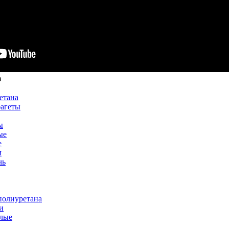
в
етана
багеты
ы
ые
е
м
чь
полиуретана
и
лые