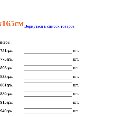
х165см
Вернуться в список товаров
змеры:
751
грн.
шт.
775
грн.
шт.
803
грн.
шт.
833
грн.
шт.
861
грн.
шт.
889
грн.
шт.
915
грн.
шт.
940
грн.
шт.