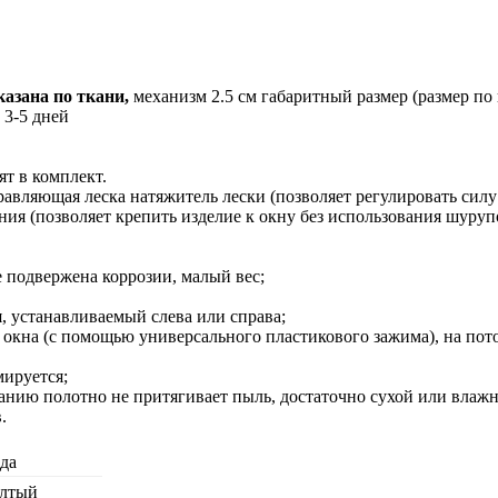
азана по ткани,
механизм 2.5 см габаритный размер (размер по
 3-5 дней
ят в комплект.
вляющая леска натяжитель лески (позволяет регулировать силу
ния (позволяет крепить изделие к окну без использования шуруп
 подвержена коррозии, малый вес;
 устанавливаемый слева или справа;
 окна (с помощью универсального пластикового зажима), на пото
ируется;
анию полотно не притягивает пыль, достаточно сухой или влаж
.
да
лтый