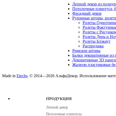
Лепной декор из полиур
Потолочные плинтуса, 
Фасадный декор
Рулонные шторы, ролет
Ролеты Однотонн
Ролеты Фактурны
Ролеты с Рисунко
Ролеты День и Но
Ролеты Блэкаут
Распродажа
Римские шторы
Балки декоративные из 
Декоративные 3D панел
Жалюзи пластиковые бе
Made in
Etechs
. © 2014—2026 АльфаДекор. Использование матер
ПРОДУКЦИЯ
Лепной декор
Потолочные плинтусы