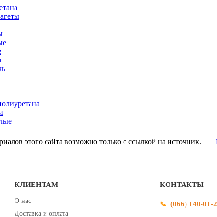
етана
багеты
ы
ые
е
м
чь
полиуретана
и
лые
иалов этого сайта возможно только с ссылкой на источник.
КЛИЕНТАМ
КОНТАКТЫ
О нас
(066) 140-01-
Доставка и оплата