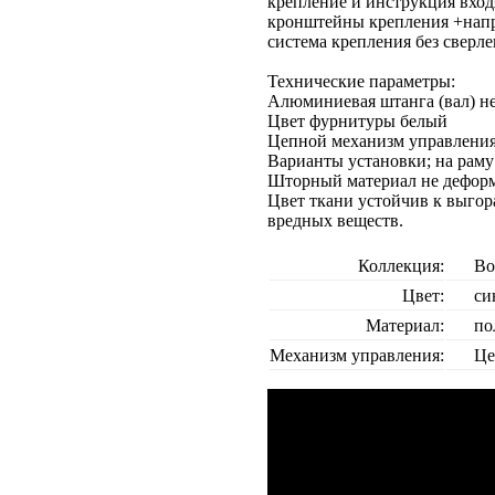
крепление и инструкция вход
кронштейны крепления +напра
система крепления без сверле
Технические параметры:
Алюминиевая штанга (вал) не
Цвет фурнитуры белый
Цепной механизм управления,
Варианты установки; на раму
Шторный материал не деформ
Цвет ткани устойчив к выгор
вредных веществ.
Коллекция:
Во
Цвет:
cи
Материал:
по
Механизм управления:
Це