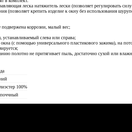
ят в комплект.
вляющая леска натяжитель лески (позволяет регулировать силу
ния (позволяет крепить изделие к окну без использования шуруп
 подвержена коррозии, малый вес;
 устанавливаемый слева или справа;
 окна (с помощью универсального пластикового зажима), на пото
ируется;
анию полотно не притягивает пыль, достаточно сухой или влаж
да
ний
лиэстер 100%
поччный