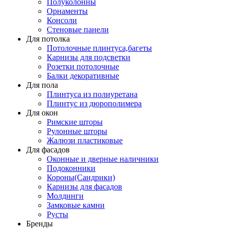
Полуколонны
Орнаменты
Консоли
Стеновые панели
Для потолка
Потолочные плинтуса,багеты
Карнизы для подсветки
Розетки потолочные
Балки декоративные
Для пола
Плинтуса из полиуретана
Плинтус из дюрополимера
Для окон
Римские шторы
Рулонные шторы
Жалюзи пластиковые
Для фасадов
Оконные и дверные наличники
Подоконники
Короны(Сандрики)
Карнизы для фасадов
Молдинги
Замковые камни
Русты
Бренды