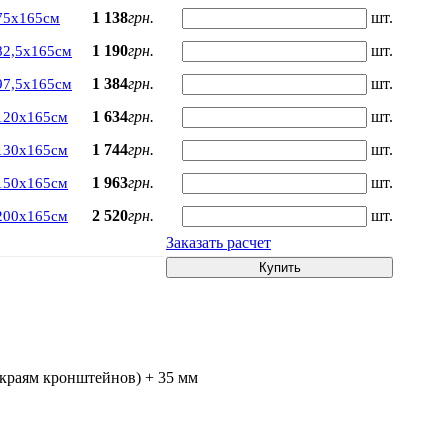
1 138
грн.
шт.
75х165см
1 190
грн.
шт.
82,5х165см
1 384
грн.
шт.
97,5х165см
1 634
грн.
шт.
120х165см
1 744
грн.
шт.
130х165см
1 963
грн.
шт.
150х165см
2 520
грн.
шт.
200х165см
Заказать расчет
Купить
 краям кронштейнов) + 35 мм