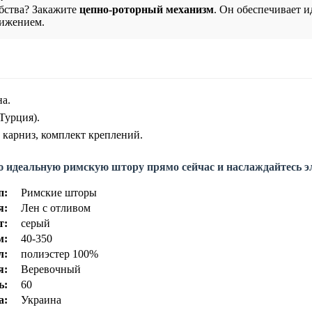
бства? Закажите
цепно-роторный механизм
. Он обеспечивает 
вижением.
а.
Турция).
карниз, комплект креплений.
ю идеальную римскую штору прямо сейчас и наслаждайтесь э
п:
Римские шторы
я:
Лен с отливом
т:
серый
м:
40-350
л:
полиэстер 100%
я:
Веревочный
ь:
60
а:
Украина