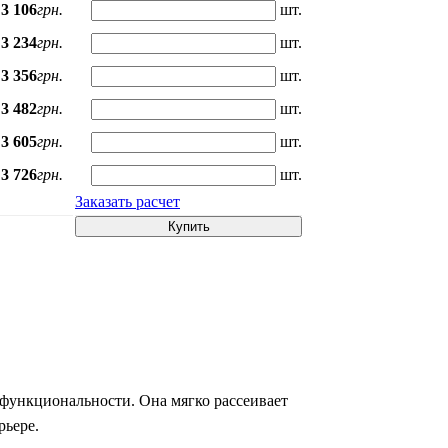
3 106
грн.
шт.
3 234
грн.
шт.
3 356
грн.
шт.
3 482
грн.
шт.
3 605
грн.
шт.
3 726
грн.
шт.
Заказать расчет
Купить
функциональности. Она мягко рассеивает
рьере.