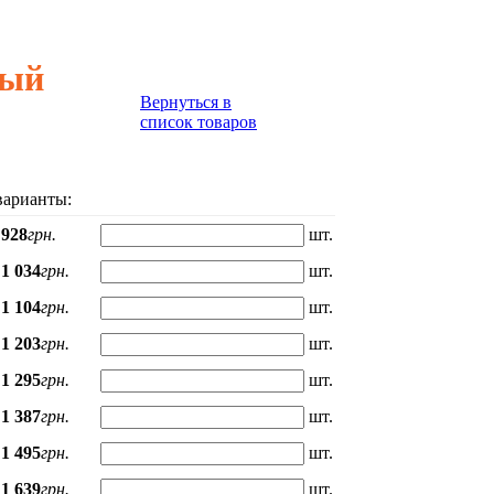
рый
Вернуться в
список товаров
варианты:
928
грн.
шт.
1 034
грн.
шт.
1 104
грн.
шт.
1 203
грн.
шт.
1 295
грн.
шт.
1 387
грн.
шт.
1 495
грн.
шт.
1 639
грн.
шт.