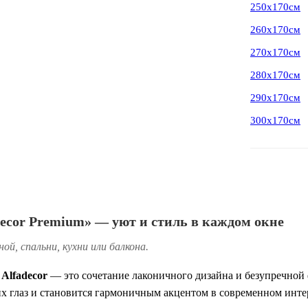
250х170см
260х170см
270х170см
280х170см
290х170см
300х170см
ecor Premium» — уют и стиль в каждом окне
ой, спальни, кухни или балкона.
т
Alfadecor
— это сочетание лаконичного дизайна и безупречной 
их глаз и становится гармоничным акцентом в современном инте