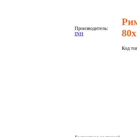
Рим
Производитель:
80х
INH
Код то