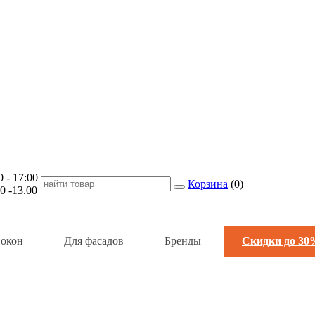
- 17:00
Корзина
(
0
)
-13.00
 окон
Для фасадов
Бренды
Скидки до 30