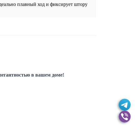
идеально плавный ход и фиксирует штору
легантностью в вашем доме!