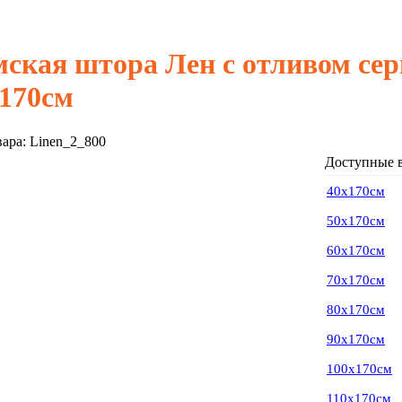
ская штора Лен с отливом се
170см
вара:
Linen_2_800
Доступные 
40х170см
50х170см
60х170см
70х170см
80х170см
90х170см
100х170см
110х170см