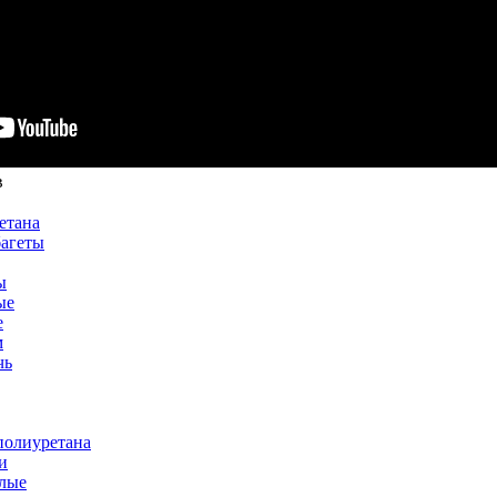
в
етана
багеты
ы
ые
е
м
чь
полиуретана
и
лые