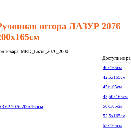
Рулонная штора ЛАЗУР 2076
200х165см
од товара:
MRD_Lazur_2076_2000
Доступные ра
40х165см
42,5х165см
45х165см
47,50х165см
50х165см
52,5х165см
55х165см