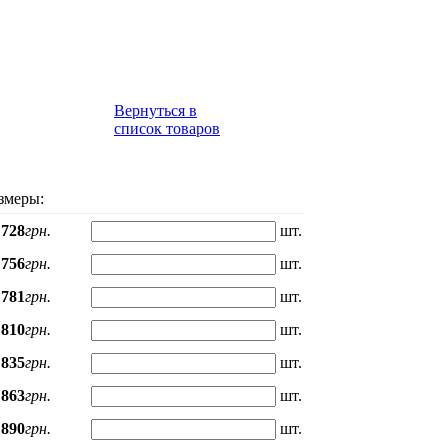
Вернуться в
список товаров
змеры:
728
грн.
шт.
756
грн.
шт.
781
грн.
шт.
810
грн.
шт.
835
грн.
шт.
863
грн.
шт.
890
грн.
шт.