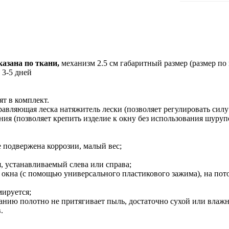
азана по ткани,
механизм 2.5 см габаритный размер (размер по
 3-5 дней
ят в комплект.
вляющая леска натяжитель лески (позволяет регулировать силу
ния (позволяет крепить изделие к окну без использования шуруп
 подвержена коррозии, малый вес;
 устанавливаемый слева или справа;
 окна (с помощью универсального пластикового зажима), на пото
ируется;
анию полотно не притягивает пыль, достаточно сухой или влаж
.