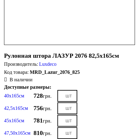
Рулонная штора ЛАЗУР 2076 82,5х165см
Производитель:
Luxdeco
MRD_Lazur_2076_825
В наличии
Доступные размеры:
728
40х165см
грн.
756
42,5х165см
грн.
781
45х165см
грн.
810
47,50х165см
грн.