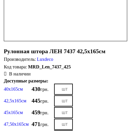
Рулонная штора ЛЕН 7437 42,5х165см
Производитель:
Luxdeco
MRD_Len_7437_425
В наличии
Доступные размеры:
430
40х165см
грн.
445
42,5х165см
грн.
459
45х165см
грн.
471
47,50х165см
грн.