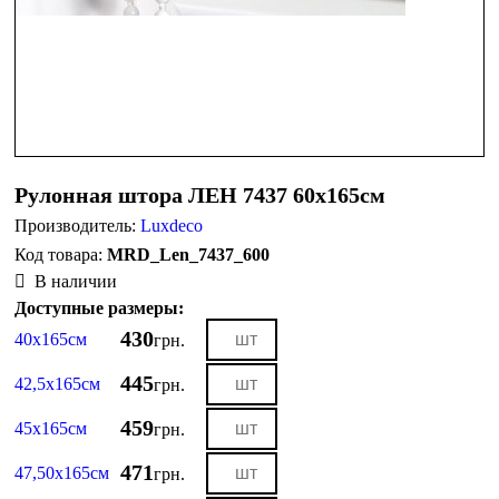
Рулонная штора ЛЕН 7437 60х165см
Производитель:
Luxdeco
MRD_Len_7437_600
В наличии
Доступные размеры:
430
40х165см
грн.
445
42,5х165см
грн.
459
45х165см
грн.
471
47,50х165см
грн.