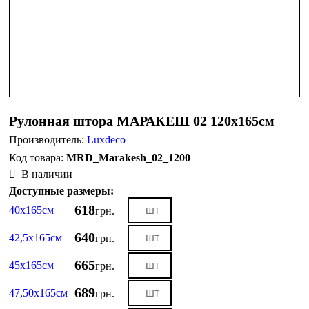
Рулонная штора МАРАКЕШ 02 120х165см
Производитель:
Luxdeco
MRD_Marakesh_02_1200
В наличии
Доступные размеры:
618
40х165см
грн.
640
42,5х165см
грн.
665
45х165см
грн.
689
47,50х165см
грн.