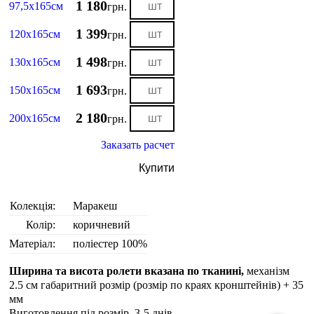
1 180
97,5х165см
грн.
1 399
120х165см
грн.
1 498
130х165см
грн.
1 693
150х165см
грн.
2 180
200х165см
грн.
Заказать расчет
Купити
Колекція:
Маракеш
Колір:
коричневий
Матеріал:
поліестер 100%
Ширина та висота ролети вказана по тканині,
механізм
2.5 см габаритний розмір (розмір по краях кронштейнів) + 35
мм
Виготовлення під розмір. 3-5 днiв