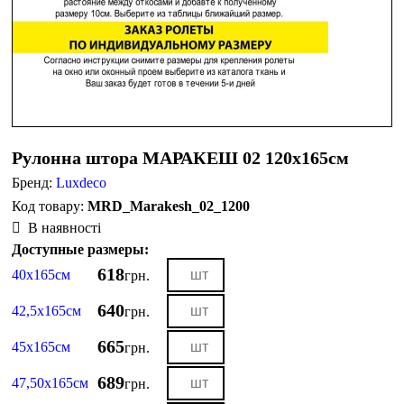
Рулонна штора МАРАКЕШ 02 120х165см
Бренд:
Luxdeco
MRD_Marakesh_02_1200
В наявності
Доступные размеры:
618
40х165см
грн.
640
42,5х165см
грн.
665
45х165см
грн.
689
47,50х165см
грн.