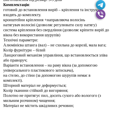
Комплектація
:
готовий до встановлення виріб – кріплення та інструкція
входять до комплекту.
кронштейни кріплення +направляюча волосінь
натягувач волосіні (дозволяє регулювати силу натягу)
система кріплення без свердління (дозволяє кріпити виріб до
вікна без використання шурупів)
Технічні параметри:
Алюмінієва штанга (вал) – не схильна до корозії, мала вага;
Колір фурнітури – білий
Ланцюговий механізм управління, що встановлюється зліва
або праворуч;
Варіанти встановлення – на раму вікна (за допомогою
універсального пластикового затискача),
на стелю, до стіни (за допомогою шурупів немає в
комплекті).
Шторний матеріал не деформується;
Колір тканини стійкий до вигоряння;
Полотно не притягує пил, досить сухого або вологого (з
мильним розчином) чищення;
Матеріал не містить шкідливих речовин;