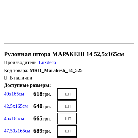
Рулонная штора МАРАКЕШ 14 52,5х165см
Производитель:
Luxdeco
MRD_Marakesh_14_525
В наличии
Доступные размеры:
618
40х165см
грн.
640
42,5х165см
грн.
665
45х165см
грн.
689
47,50х165см
грн.