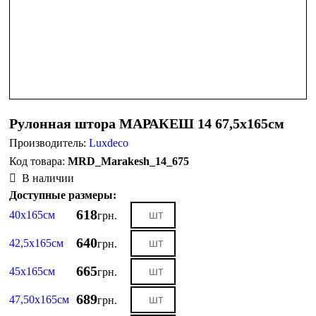
Рулонная штора МАРАКЕШ 14 67,5х165см
Производитель:
Luxdeco
MRD_Marakesh_14_675
В наличии
Доступные размеры:
618
40х165см
грн.
640
42,5х165см
грн.
665
45х165см
грн.
689
47,50х165см
грн.