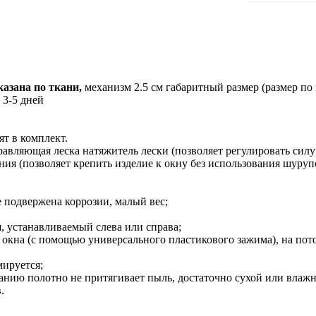
азана по ткани,
механизм 2.5 см габаритный размер (размер по
 3-5 дней
ят в комплект.
вляющая леска натяжитель лески (позволяет регулировать силу
ния (позволяет крепить изделие к окну без использования шуруп
 подвержена коррозии, малый вес;
 устанавливаемый слева или справа;
 окна (с помощью универсального пластикового зажима), на пото
ируется;
анию полотно не притягивает пыль, достаточно сухой или влаж
.