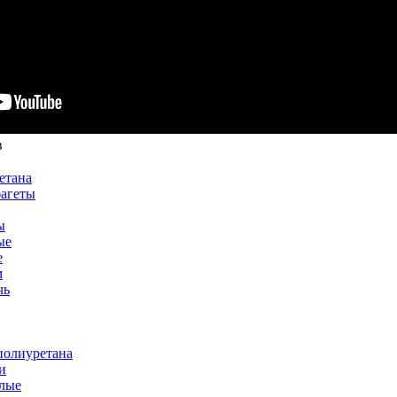
в
етана
багеты
ы
ые
е
м
чь
полиуретана
и
лые