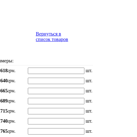
Вернуться в
список товаров
змеры:
618
грн.
шт.
640
грн.
шт.
665
грн.
шт.
689
грн.
шт.
715
грн.
шт.
740
грн.
шт.
765
грн.
шт.