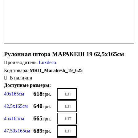
Рулонная штора МАРАКЕШ 19 62,5х165см
Производитель:
Luxdeco
MRD_Marakesh_19_625
В наличии
Доступные размеры:
618
40х165см
грн.
640
42,5х165см
грн.
665
45х165см
грн.
689
47,50х165см
грн.