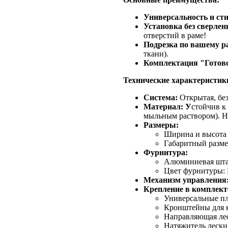
Универсальность и сти
Установка без сверлен
отверстий в раме!
Подрезка по вашему р
ткани).
Комплектация "Готово
Технические характеристик
Система:
Открытая, без
Материал: У
стойчив к
мыльным раствором). Н
Размеры:
Ширина и высота 
Габаритный размер
Фурнитура:
Алюминиевая штанг
Цвет фурнитуры: 
Механизм управления
Крепление в комплект
Универсальные пл
Кронштейны для к
Направляющая лес
Натяжитель лески