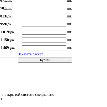
671
грн.
шт.
701
грн.
шт.
813
грн.
шт.
959
грн.
шт.
1 019
грн.
шт.
1 150
грн.
шт.
1 469
грн.
шт.
Заказать расчет
Купить
а в открытой системе специально
ы.