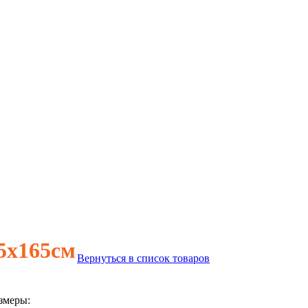
5х165см
Вернуться в список товаров
змеры: