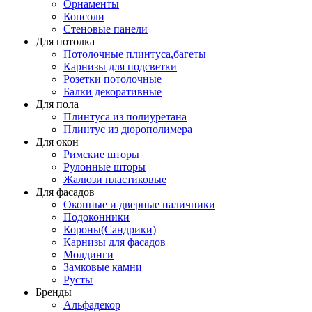
Орнаменты
Консоли
Стеновые панели
Для потолка
Потолочные плинтуса,багеты
Карнизы для подсветки
Розетки потолочные
Балки декоративные
Для пола
Плинтуса из полиуретана
Плинтус из дюрополимера
Для окон
Римские шторы
Рулонные шторы
Жалюзи пластиковые
Для фасадов
Оконные и дверные наличники
Подоконники
Короны(Сандрики)
Карнизы для фасадов
Молдинги
Замковые камни
Русты
Бренды
Альфадекор