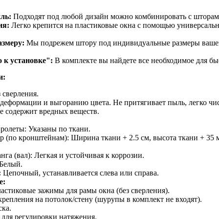
ль:
Подходят под любой дизайн можно комбинировать с шторами
ия:
Легко крепится на пластиковые окна с помощью универсаль
азмеру:
Мы подрежем штору под индивидуальные размеры вашег
 к установке":
В комплекте вы найдете все необходимое для бы
и:
 сверления.
 деформации и выгоранию цвета. Не притягивает пыль, легко чис
е содержит вредных веществ.
ролеты: Указаны по ткани.
 (по кронштейнам): Ширина ткани + 2.5 см, высота ткани + 35 
а (вал): Легкая и устойчивая к коррозии.
Белый.
:
Цепочный, устанавливается слева или справа.
е:
астиковые зажимы для рамы окна (без сверления).
репления на потолок/стену (шурупы в комплект не входят).
ка.
 для регулировки натяжения.