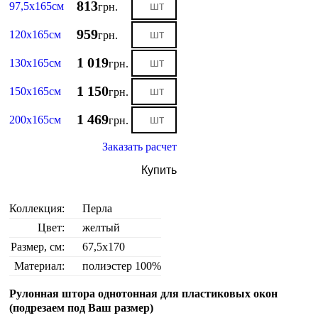
813
97,5х165см
грн.
959
120х165см
грн.
1 019
130х165см
грн.
1 150
150х165см
грн.
1 469
200х165см
грн.
Заказать расчет
Купить
Коллекция:
Перла
Цвет:
желтый
Размер, см:
67,5х170
Материал:
полиэстер 100%
Рулонная штора однотонная для пластиковых окон
(подрезаем под Ваш размер)