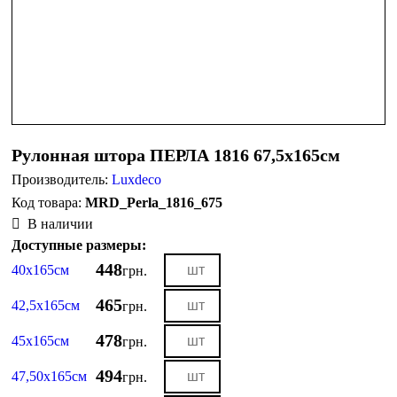
Рулонная штора ПЕРЛА 1816 67,5х165см
Производитель:
Luxdeco
MRD_Perla_1816_675
В наличии
Доступные размеры:
448
40х165см
грн.
465
42,5х165см
грн.
478
45х165см
грн.
494
47,50х165см
грн.