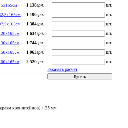
1 138
грн.
шт.
75х165см
1 190
грн.
шт.
82,5х165см
1 384
грн.
шт.
97,5х165см
1 634
грн.
шт.
120х165см
1 744
грн.
шт.
130х165см
1 963
грн.
шт.
150х165см
2 520
грн.
шт.
200х165см
Заказать расчет
Купить
 краям кронштейнов) + 35 мм