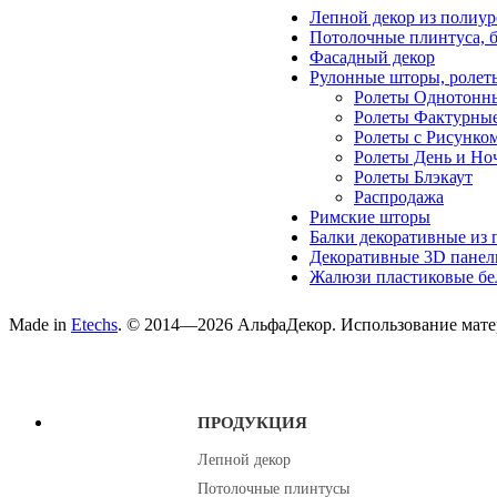
Лепной декор из полиур
Потолочные плинтуса, 
Фасадный декор
Рулонные шторы, ролет
Ролеты Однотонн
Ролеты Фактурны
Ролеты с Рисунко
Ролеты День и Но
Ролеты Блэкаут
Распродажа
Римские шторы
Балки декоративные из 
Декоративные 3D панел
Жалюзи пластиковые бе
Made in
Etechs
. © 2014—2026 АльфаДекор. Использование матер
ПРОДУКЦИЯ
Лепной декор
Потолочные плинтусы