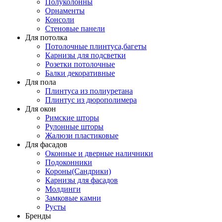
Полуколонны
Орнаменты
Консоли
Стеновые панели
Для потолка
Потолочные плинтуса,багеты
Карнизы для подсветки
Розетки потолочные
Балки декоративные
Для пола
Плинтуса из полиуретана
Плинтус из дюрополимера
Для окон
Римские шторы
Рулонные шторы
Жалюзи пластиковые
Для фасадов
Оконные и дверные наличники
Подоконники
Короны(Сандрики)
Карнизы для фасадов
Молдинги
Замковые камни
Русты
Бренды