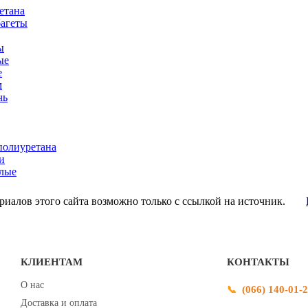
етана
багеты
ы
ые
е
м
чь
полиуретана
и
лые
иалов этого сайта возможно только с ссылкой на источник.
КЛИЕНТАМ
КОНТАКТЫ
О нас
(066) 140-01-
Доставка и оплата