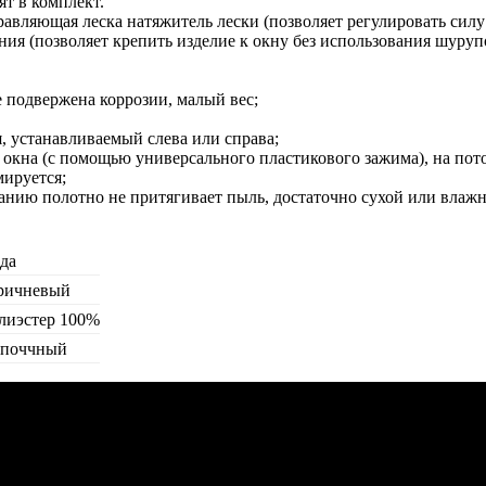
ят в комплект.
вляющая леска натяжитель лески (позволяет регулировать силу
ния (позволяет крепить изделие к окну без использования шуруп
 подвержена коррозии, малый вес;
 устанавливаемый слева или справа;
 окна (с помощью универсального пластикового зажима), на пото
ируется;
анию полотно не притягивает пыль, достаточно сухой или влаж
да
ричневый
лиэстер 100%
поччный