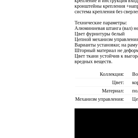
крепление и инструкция вход
кронштейны крепления +напра
система крепления без сверле
Технические параметры:
Алюминиевая штанга (вал) не
Цвет фурнитуры белый
Цепной механизм управления,
Варианты установки; на раму
Шторный материал не деформ
Цвет ткани устойчив к выгор
вредных веществ.
Коллекция:
Во
Цвет:
ко
Материал:
по
Механизм управления:
Це