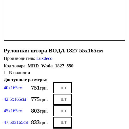
Рулонная штора ВОДА 1827 55х165см
Производитель:
Luxdeco
MRD_Woda_1827_550
В наличии
Доступные размеры:
751
40х165см
грн.
775
42,5х165см
грн.
803
45х165см
грн.
833
47,50х165см
грн.