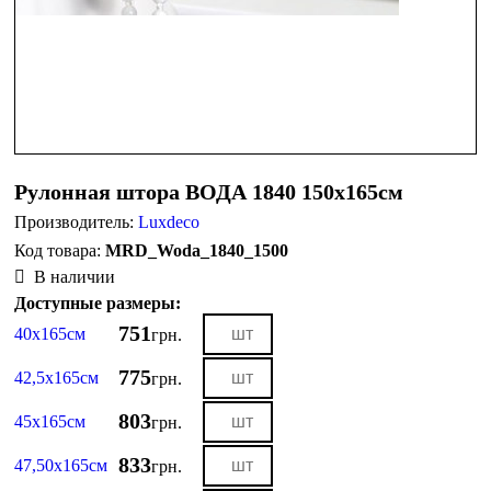
Рулонная штора ВОДА 1840 150х165см
Производитель:
Luxdeco
MRD_Woda_1840_1500
В наличии
Доступные размеры:
751
40х165см
грн.
775
42,5х165см
грн.
803
45х165см
грн.
833
47,50х165см
грн.