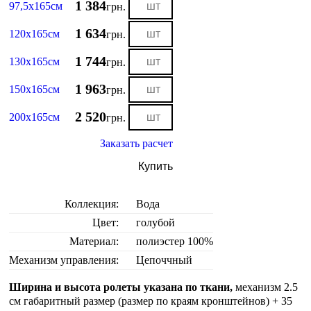
1 384
97,5х165см
грн.
1 634
120х165см
грн.
1 744
130х165см
грн.
1 963
150х165см
грн.
2 520
200х165см
грн.
Заказать расчет
Купить
Коллекция:
Вода
Цвет:
голубой
Материал:
полиэстер 100%
Механизм управления:
Цепоччный
Ширина и высота ролеты указана по ткани,
механизм 2.5
см габаритный размер (размер по краям кронштейнов) + 35