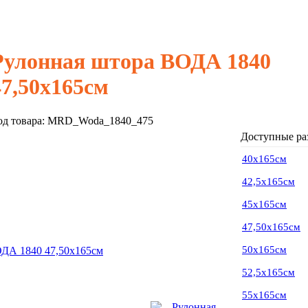
Рулонная штора ВОДА 1840
47,50х165см
од товара:
MRD_Woda_1840_475
Доступные ра
40х165см
42,5х165см
45х165см
47,50х165см
50х165см
52,5х165см
55х165см