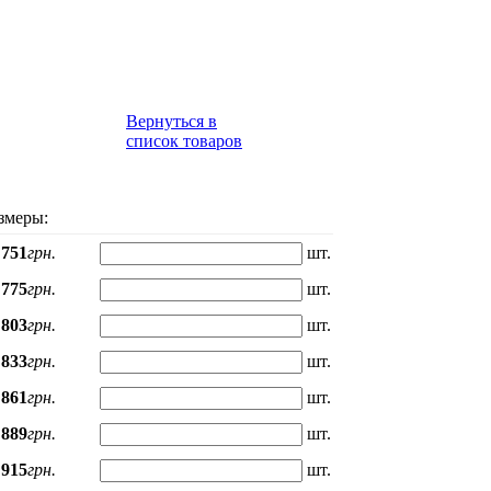
Вернуться в
список товаров
змеры:
751
грн.
шт.
775
грн.
шт.
803
грн.
шт.
833
грн.
шт.
861
грн.
шт.
889
грн.
шт.
915
грн.
шт.