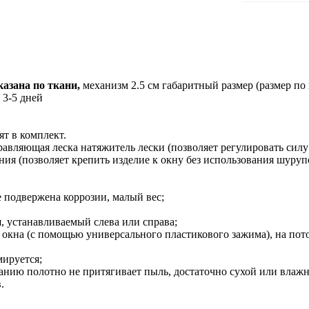
азана по ткани,
механизм 2.5 см габаритный размер (размер по
 3-5 дней
ят в комплект.
вляющая леска натяжитель лески (позволяет регулировать силу
ния (позволяет крепить изделие к окну без использования шуруп
 подвержена коррозии, малый вес;
 устанавливаемый слева или справа;
 окна (с помощью универсального пластикового зажима), на пото
ируется;
анию полотно не притягивает пыль, достаточно сухой или влаж
.