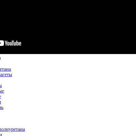
в
етана
багеты
ы
ые
е
м
чь
полиуретана
и