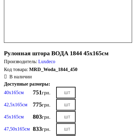
Рулонная штора ВОДА 1844 45х165см
Производитель:
Luxdeco
MRD_Woda_1844_450
В наличии
Доступные размеры:
751
40х165см
грн.
775
42,5х165см
грн.
803
45х165см
грн.
833
47,50х165см
грн.