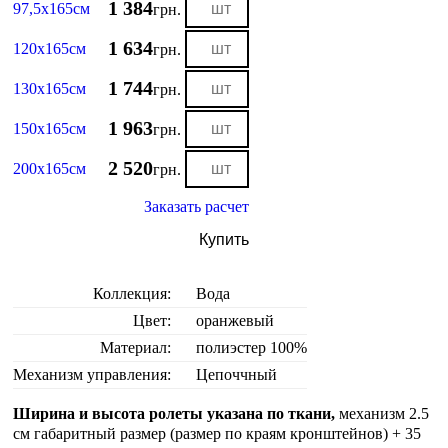
1 384
97,5х165см
грн.
1 634
120х165см
грн.
1 744
130х165см
грн.
1 963
150х165см
грн.
2 520
200х165см
грн.
Заказать расчет
Купить
Коллекция:
Вода
Цвет:
оранжевый
Материал:
полиэстер 100%
Механизм управления:
Цепоччный
Ширина и высота ролеты указана по ткани,
механизм 2.5
см габаритный размер (размер по краям кронштейнов) + 35