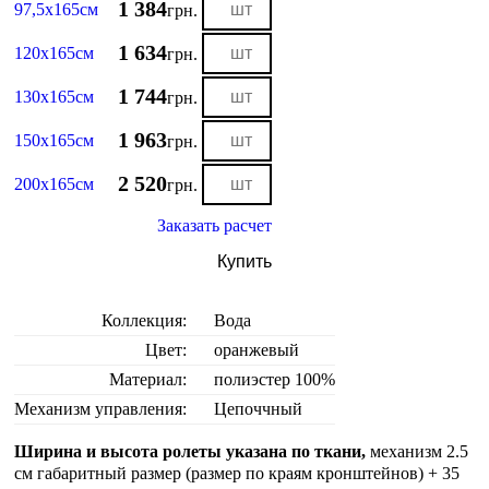
1 384
97,5х165см
грн.
1 634
120х165см
грн.
1 744
130х165см
грн.
1 963
150х165см
грн.
2 520
200х165см
грн.
Заказать расчет
Купить
Коллекция:
Вода
Цвет:
оранжевый
Материал:
полиэстер 100%
Механизм управления:
Цепоччный
Ширина и высота ролеты указана по ткани,
механизм 2.5
см габаритный размер (размер по краям кронштейнов) + 35