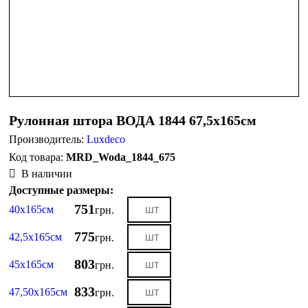
Рулонная штора ВОДА 1844 67,5х165см
Производитель:
Luxdeco
MRD_Woda_1844_675
В наличии
Доступные размеры:
751
40х165см
грн.
775
42,5х165см
грн.
803
45х165см
грн.
833
47,50х165см
грн.