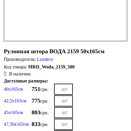
Рулонная штора ВОДА 2159 50х165см
Производитель:
Luxdeco
MRD_Woda_2159_500
В наличии
Доступные размеры:
751
40х165см
грн.
775
42,5х165см
грн.
803
45х165см
грн.
833
47,50х165см
грн.