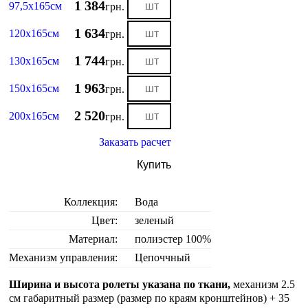
1 384
97,5х165см
грн.
1 634
120х165см
грн.
1 744
130х165см
грн.
1 963
150х165см
грн.
2 520
200х165см
грн.
Заказать расчет
Купить
Коллекция:
Вода
Цвет:
зеленый
Материал:
полиэстер 100%
Механизм управления:
Цепоччный
Ширина и высота ролеты указана по ткани,
механизм 2.5
см габаритный размер (размер по краям кронштейнов) + 35