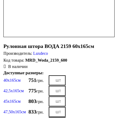
Рулонная штора ВОДА 2159 60х165см
Производитель:
Luxdeco
MRD_Woda_2159_600
В наличии
Доступные размеры:
751
40х165см
грн.
775
42,5х165см
грн.
803
45х165см
грн.
833
47,50х165см
грн.