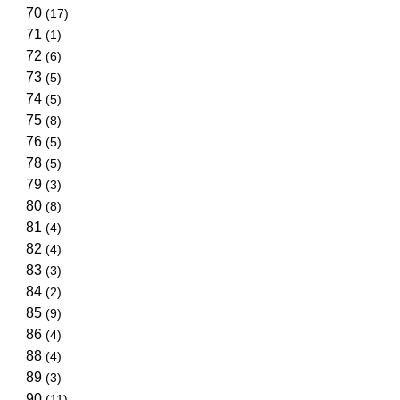
70
(17)
71
(1)
72
(6)
73
(5)
74
(5)
75
(8)
76
(5)
78
(5)
79
(3)
80
(8)
81
(4)
82
(4)
83
(3)
84
(2)
85
(9)
86
(4)
88
(4)
89
(3)
90
(11)