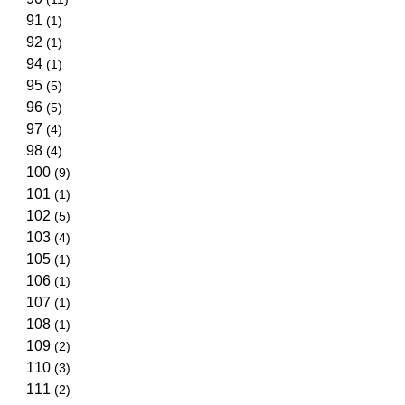
91
(1)
92
(1)
94
(1)
95
(5)
96
(5)
97
(4)
98
(4)
100
(9)
101
(1)
102
(5)
103
(4)
105
(1)
106
(1)
107
(1)
108
(1)
109
(2)
110
(3)
111
(2)