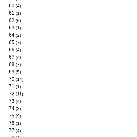
60
(4)
61
(1)
62
(6)
63
(1)
64
(2)
65
(7)
66
(4)
67
(4)
68
(7)
69
(5)
70
(14)
71
(1)
72
(11)
73
(4)
74
(3)
75
(9)
76
(1)
77
(4)