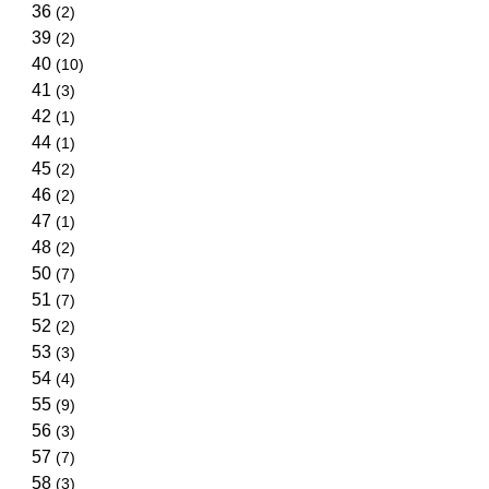
36
(2)
39
(2)
40
(10)
41
(3)
42
(1)
44
(1)
45
(2)
46
(2)
47
(1)
48
(2)
50
(7)
51
(7)
52
(2)
53
(3)
54
(4)
55
(9)
56
(3)
57
(7)
58
(3)