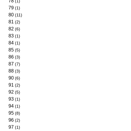
78
(1)
79
(1)
80
(11)
81
(2)
82
(6)
83
(1)
84
(1)
85
(5)
86
(3)
87
(7)
88
(3)
90
(6)
91
(2)
92
(5)
93
(1)
94
(1)
95
(8)
96
(2)
97
(1)