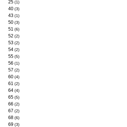
25
(1)
40
(3)
43
(1)
50
(3)
51
(6)
52
(2)
53
(2)
54
(2)
55
(5)
56
(1)
57
(2)
60
(4)
61
(2)
64
(4)
65
(5)
66
(2)
67
(2)
68
(6)
69
(3)