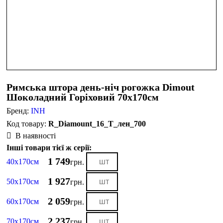
Римська штора день-нiч рогожка Dimout
Шоколадний Горіховий 70х170см
Бренд:
INH
R_Diamount_16_Т_лен_700
В наявності
Інші товари тієї ж серії:
1 749
40х170см
грн.
1 927
50х170см
грн.
2 059
60х170см
грн.
2 237
70х170см
грн.