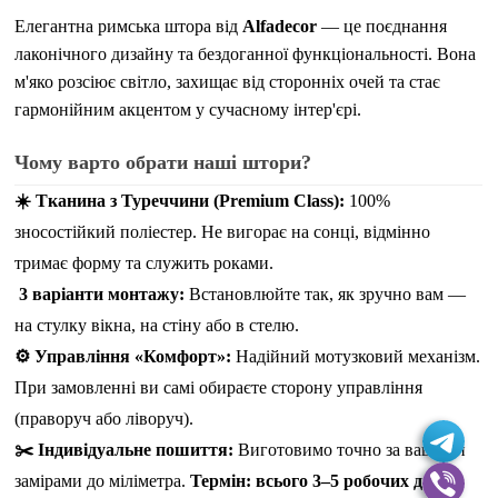
Елегантна римська штора від
Alfadecor
— це поєднання
лаконічного дизайну та бездоганної функціональності. Вона
м'яко розсіює світло, захищає від сторонніх очей та стає
гармонійним акцентом у сучасному інтер'єрі.
Чому варто обрати наші штори?
☀️ Тканина з Туреччини (Premium Class):
100%
зносостійкий поліестер. Не вигорає на сонці, відмінно
тримає форму та служить роками.
3 варіанти монтажу:
Встановлюйте так, як зручно вам —
на стулку вікна, на стіну або в стелю.
⚙️ Управління «Комфорт»:
Надійний мотузковий механізм.
При замовленні ви самі обираєте сторону управління
(праворуч або ліворуч).
✂️ Індивідуальне пошиття:
Виготовимо точно за вашими
замірами до міліметра.
Термін: всього 3–5 робочих днів.