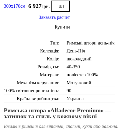
6 927
300х170см
грн.
Заказать расчет
Купити
Тип:
Римські штори день-ніч
Колекція:
День-Ніч
Колір:
шоколадний
Розмір, см:
40-350
Матеріал:
поліестер 100%
Механізм керування:
Мотузковий
100% світлонепроникність:
90
Країна виробництва:
Украина
Римська штора «Alfadecor Premium» —
затишок та стиль у кожному вікні
Ідеальне рішення для вітальні, спальні, кухні або балкона.