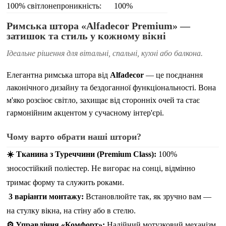
100% світлонепроникність:
100%
Римська штора «Alfadecor Premium» —
затишок та стиль у кожному вікні
Ідеальне рішення для вітальні, спальні, кухні або балкона.
Елегантна римська штора від
Alfadecor
— це поєднання
лаконічного дизайну та бездоганної функціональності. Вона
м'яко розсіює світло, захищає від сторонніх очей та стає
гармонійним акцентом у сучасному інтер'єрі.
Чому варто обрати наші штори?
☀️ Тканина з Туреччини (Premium Class):
100%
зносостійкий поліестер. Не вигорає на сонці, відмінно
тримає форму та служить роками.
3 варіанти монтажу:
Встановлюйте так, як зручно вам —
на стулку вікна, на стіну або в стелю.
⚙️ Управління «Комфорт»:
Надійний мотузковий механізм.