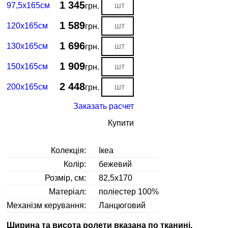
1 345
97,5х165см
грн.
1 589
120х165см
грн.
1 696
130х165см
грн.
1 909
150х165см
грн.
2 448
200х165см
грн.
Заказать расчет
Купити
Колекція:
Ікеа
Колір:
бежевий
Розмір, см:
82,5х170
Матеріал:
поліестер 100%
Механізм керування:
Ланцюговий
Ширина та висота ролети вказана по тканині,