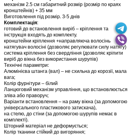
механізм 2.5 см габаритний розмір (розмір по краях
кронштейнів) + 35 мм
Виготовлення під розмір. 3-5 днiв
Комплектація
:
готовий до встановлення виріб – кріплення та
інструкція входять до комплекту.
кронштейни кріплення +направляюча волосінь
натягувач волосіні (дозволяє регулювати силу натягу)
система кріплення без свердління (дозволяє кріпити
виріб до вікна без використання шурупів)
Технічні параметри:
Алюмінієва штанга (вал) – не схильна до корозії, мала
вага;
Колір фурнітури – білий
Ланцюговий механізм управління, що встановлюється
зліва або праворуч;
Варіанти встановлення – на раму вікна (за допомогою
універсального пластикового затискача),
на стелю, до стіни (за допомогою шурупів немає в
комплекті).
Шторний матеріал не деформується;
Колір тканини стійкий до вигоряння;