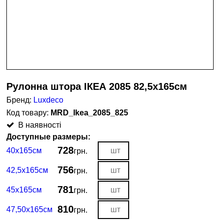
Рулонна штора ІКЕА 2085 82,5х165см
Бренд:
Luxdeco
MRD_Ikea_2085_825
В наявності
Доступные размеры:
728
40х165см
грн.
756
42,5х165см
грн.
781
45х165см
грн.
810
47,50х165см
грн.