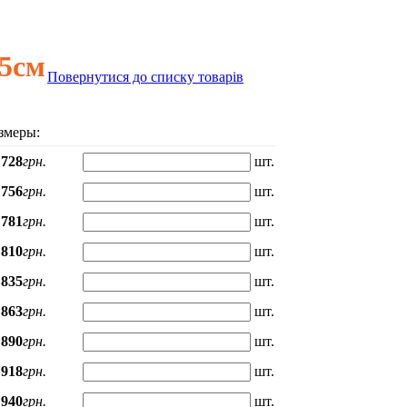
65см
Повернутися до списку товарів
змеры:
728
грн.
шт.
756
грн.
шт.
781
грн.
шт.
810
грн.
шт.
835
грн.
шт.
863
грн.
шт.
890
грн.
шт.
918
грн.
шт.
940
грн.
шт.