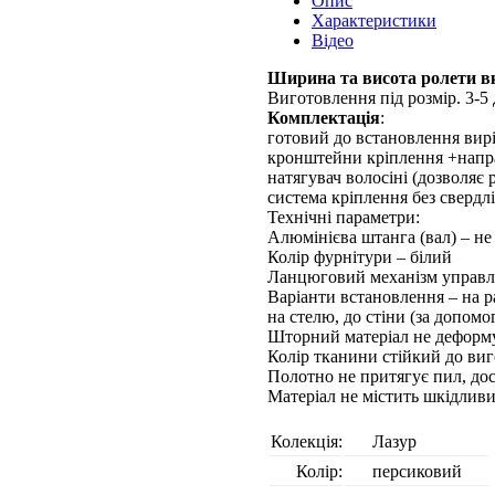
Опис
Характеристики
Відео
Ширина та висота ролети вк
Виготовлення під розмір. 3-5 
Комплектація
:
готовий до встановлення вирі
кронштейни кріплення +напр
натягувач волосіні (дозволяє
система кріплення без свердл
Технічні параметри:
Алюмінієва штанга (вал) – не 
Колір фурнітури – білий
Ланцюговий механізм управлі
Варіанти встановлення – на р
на стелю, до стіни (за допом
Шторний матеріал не деформу
Колір тканини стійкий до виг
Полотно не притягує пил, до
Матеріал не містить шкідлив
Колекція:
Лазур
Колір:
персиковий