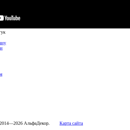
гук
ану
ти
м
 2014—2026 АльфаДекор.
Карта сайта