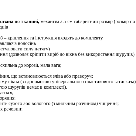
азана по тканині,
механізм 2.5 см габаритний розмір (розмір по
днiв
б – кріплення та інструкція входять до комплекту.
авляюча волосінь
 регулювати силу натягу)
іння (дозволяє кріпити виріб до вікна без використання шурупів)
схильна до корозії, мала вага;
ння, що встановлюється зліва або праворуч;
аму вікна (за допомогою універсального пластикового затискача)
огою шурупів немає в комплекті).
ється;
оряння;
сить сухого або вологого (з мильним розчином) чищення;
их речовин;