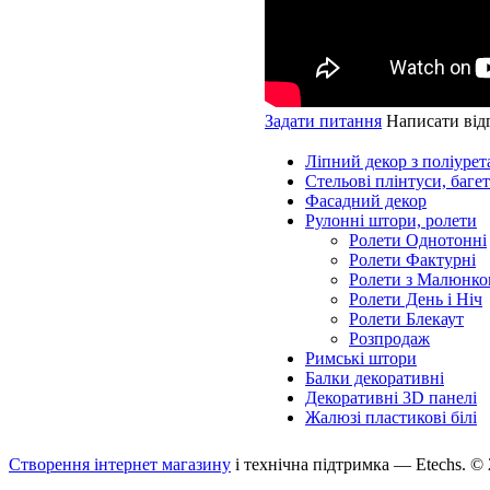
Задати питання
Написати від
Ліпний декор з поліурет
Стельові плінтуси, баге
Фасадний декор
Рулонні штори, ролети
Ролети Однотонні
Ролети Фактурні
Ролети з Малюнко
Ролети День і Ніч
Ролети Блекаут
Розпродаж
Римські штори
Балки декоративні
Декоративні 3D панелі
Жалюзі пластикові білі
Створення інтернет магазину
і технічна підтримка —
Etechs
. ©