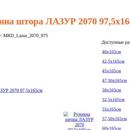
нна штора ЛАЗУР 2070 97,5х1
у:
MRD_Lazur_2070_975
Доступные ра
40х165см
42,5х165см
45х165см
47,50х165см
50х165см
52,5х165см
55х165см
57,50х165см
60х165см