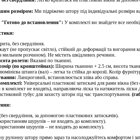
ашим розміром:
Ми підріжемо штору під індивідуальні розміри в
 "Готово до встановлення":
У комплекті ви знайдете все необх
стики:
рита, без свердління.
аут (не пропускає світло), стійкий до деформації та вигорання к
 з мильним розчином). Не містить шкідливих речовин.
сота ролети:
Вказані по тканині.
озмір (по кронштейнах):
Ширина тканини + 2.5 см, висота ткан
юмінієва штанга (вал) – легка та стійка до корозії. Колір фурніту
ування:
Ланцюговий, встановлюється зліва або справа.
комплекті:
Універсальні пластикові затискачі для рами вікна (без
в комплект не входять), направляюча ліска та натяжитель ліски 
стиковий тубус для захисту штори під час транспортування.
(га
ення:
(без свердління, за допомогою пластикових затискачів).
користанням шурупів – не входять до комплекту).
користанням шурупів – не входять до комплекту).
ну рулонну штору прямо зараз та насолоджуйтесь комфортом і з