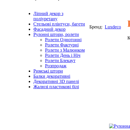
Ліпний декор з
поліуретану
Стельові плінтуси, багети
Бренд:
Luxdeco
Фасадний декор
Рулонні штори, ролети
К
Ролети Однотонні
Ролети Фактурні
Ролети з Малюнком
Ролети День і Ніч
Ролети Блекаут
Розпродаж
Римські штори
Балки декоративні
Декоративні 3D панелі
Жалюзі пластикові білі