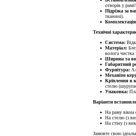
отворів у рамі!
Підрізка за в
тканині).
Комплектація
Технічні характери
Система:
Відк
Матеріал:
Блек
волога чистка
Ширина та ви
Габаритний р
Фурнітура:
Ал
Механізм кер
Кріплення в 
стелю (шурупи 
Упаковка:
Пла
Варіанти встановл
На раму вікна 
На стелю (з ви
На стіну (з ви
Замовте свою ідеаль