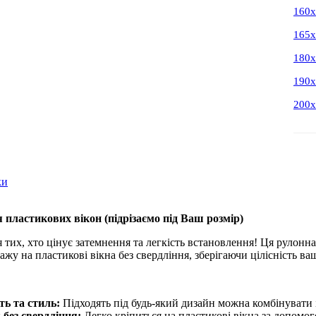
160
165
180
190
200
ки
 пластикових вікон (
підрізаємо під Ваш розмір
)
 тих, хто цінує затемнення та легкість встановлення! Ця рулонна
жу на пластикові вікна без свердління, зберігаючи цілісність ва
ть та стиль:
Підходять під будь-який дизайн можна комбінувати 
без свердління:
Легко кріпиться на пластикові вікна за допомо