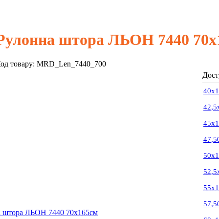
Рулонна штора ЛЬОН 7440 70х
од товару:
MRD_Len_7440_700
Дост
40х
42,5
45х
47,5
50х
52,5
55х
57,5