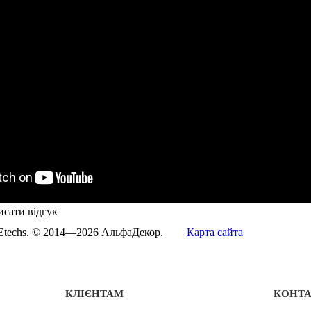
сати відгук
Etechs
. © 2014—2026 АльфаДекор.
Карта сайта
КЛІЄНТАМ
КОНТ