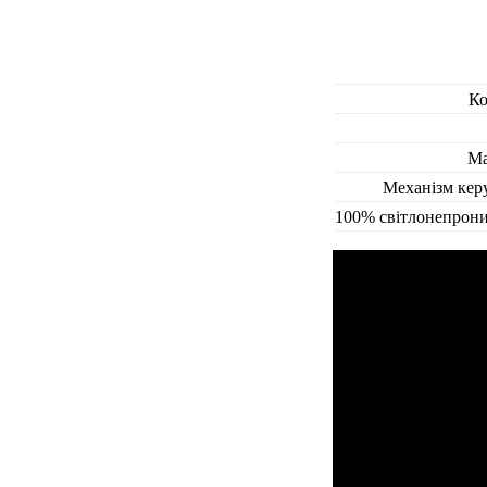
Ко
Ма
Механізм кер
100% світлонепрони