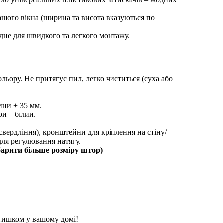
ашого вікна (ширина та висота вказуються по
ідне для швидкого та легкого монтажу.
ольору. Не притягує пил, легко чиститься (суха або
ини + 35 мм.
ри – білий.
 свердління), кронштейни для кріплення на стіну/
для регулювання натягу.
барити більше розміру штор)
атишком у вашому домі!