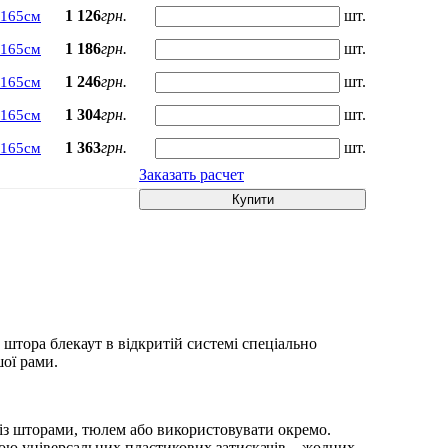
1 126
грн.
шт.
х165см
1 186
грн.
шт.
х165см
1 246
грн.
шт.
х165см
1 304
грн.
шт.
х165см
1 363
грн.
шт.
х165см
Заказать расчет
Купити
 штора блекаут в відкритій системі спеціально
шої рами.
із шторами, тюлем або використовувати окремо.
гою універсальних пластикових затискачів – жодних