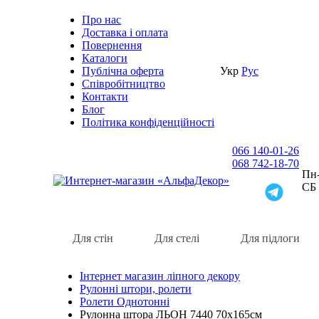
Про нас
Доставка i оплата
Повернення
Каталоги
Публічна оферта
Укр
Рус
Співробітництво
Контакти
Блог
Політика конфіденційності
066 140-01-26
068 742-18-70
Пн-
СБ
Для стін
Для стелі
Для підлоги
Інтернет магазин ліпного декору
Рулонні штори, ролети
Ролети Однотонні
Рулонна штора ЛЬОН 7440 70х165см