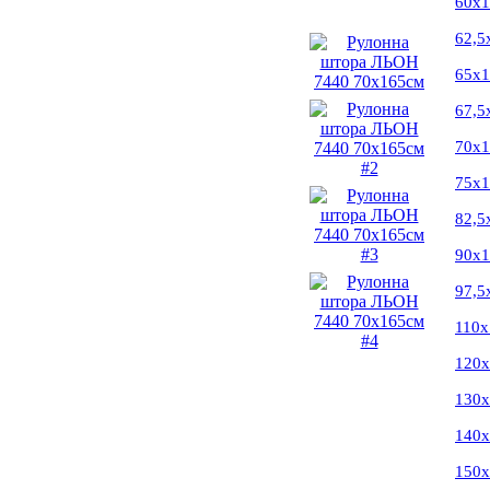
60х
62,5
65х
67,5
70х
75х
82,5
90х
97,5
110х
120
130
140
150