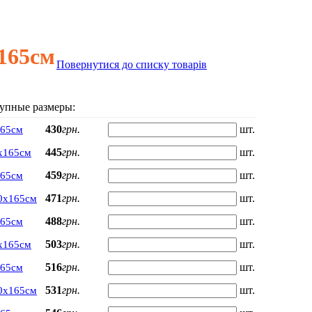
165см
Повернутися до списку товарів
упные размеры:
430
грн.
шт.
165см
445
грн.
шт.
х165см
459
грн.
шт.
165см
471
грн.
шт.
0х165см
488
грн.
шт.
165см
503
грн.
шт.
х165см
516
грн.
шт.
165см
531
грн.
шт.
0х165см