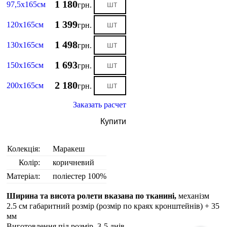
1 180
97,5х165см
грн.
1 399
120х165см
грн.
1 498
130х165см
грн.
1 693
150х165см
грн.
2 180
200х165см
грн.
Заказать расчет
Купити
Колекція:
Маракеш
Колір:
коричневий
Матеріал:
поліестер 100%
Ширина та висота ролети вказана по тканині,
механізм
2.5 см габаритний розмір (розмір по краях кронштейнів) + 35
мм
Виготовлення під розмір. 3-5 днiв