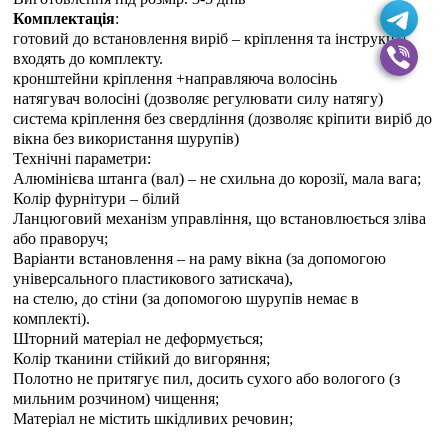
Комплектація
:
готовий до встановлення виріб – кріплення та інструкція
входять до комплекту.
кронштейни кріплення +направляюча волосінь
натягувач волосіні (дозволяє регулювати силу натягу)
система кріплення без свердління (дозволяє кріпити виріб до
вікна без використання шурупів)
Технічні параметри:
Алюмінієва штанга (вал) – не схильна до корозії, мала вага;
Колір фурнітури – білий
Ланцюговий механізм управління, що встановлюється зліва
або праворуч;
Варіанти встановлення – на раму вікна (за допомогою
універсального пластикового затискача),
на стелю, до стіни (за допомогою шурупів немає в
комплекті).
Шторний матеріал не деформується;
Колір тканини стійкий до вигоряння;
Полотно не притягує пил, досить сухого або вологого (з
мильним розчином) чищення;
Матеріал не містить шкідливих речовин;