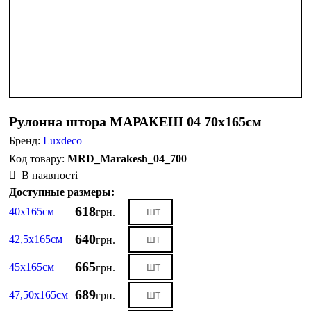
Рулонна штора МАРАКЕШ 04 70х165см
Бренд:
Luxdeco
MRD_Marakesh_04_700
В наявності
Доступные размеры:
618
40х165см
грн.
640
42,5х165см
грн.
665
45х165см
грн.
689
47,50х165см
грн.