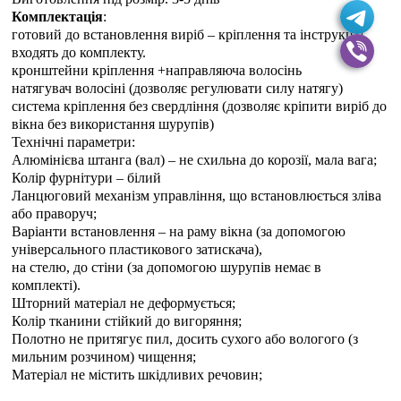
Комплектація
:
готовий до встановлення виріб – кріплення та інструкція
входять до комплекту.
кронштейни кріплення +направляюча волосінь
натягувач волосіні (дозволяє регулювати силу натягу)
система кріплення без свердління (дозволяє кріпити виріб до
вікна без використання шурупів)
Технічні параметри:
Алюмінієва штанга (вал) – не схильна до корозії, мала вага;
Колір фурнітури – білий
Ланцюговий механізм управління, що встановлюється зліва
або праворуч;
Варіанти встановлення – на раму вікна (за допомогою
універсального пластикового затискача),
на стелю, до стіни (за допомогою шурупів немає в
комплекті).
Шторний матеріал не деформується;
Колір тканини стійкий до вигоряння;
Полотно не притягує пил, досить сухого або вологого (з
мильним розчином) чищення;
Матеріал не містить шкідливих речовин;