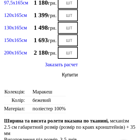
1 180
97,5х165см
грн.
1 399
120х165см
грн.
1 498
130х165см
грн.
1 693
150х165см
грн.
2 180
200х165см
грн.
Заказать расчет
Купити
Колекція:
Маракеш
Колір:
бежевий
Матеріал:
поліестер 100%
Ширина та висота ролети вказана по тканині,
механізм
2.5 см габаритний розмір (розмір по краях кронштейнів) + 35
мм
Виготовлення під розмір. 3-5 днiв