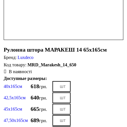
Рулонна штора МАРАКЕШ 14 65х165см
Бренд:
Luxdeco
MRD_Marakesh_14_650
В наявності
Доступные размеры:
618
40х165см
грн.
640
42,5х165см
грн.
665
45х165см
грн.
689
47,50х165см
грн.