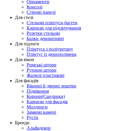
Орнаменти
Консолі
Стінові панелі
Для стелі
Стельові плінтуси,багети
Карнизи для підсвічування
Розетки стельові
Балки декоративні
Для підлоги
Плінтуса з поліуретану
Плінтус із дюрополімера
Для вікон
Римські штори
Рулонні штори
Жалюзі пластикові
Для фасадів
Віконні й дверні лиштви
Підвіконня
Корони(Сандрики)
Карнизи для фасадів
Молдинги
Замкові камені
Русти
Бренди
Альфадекор