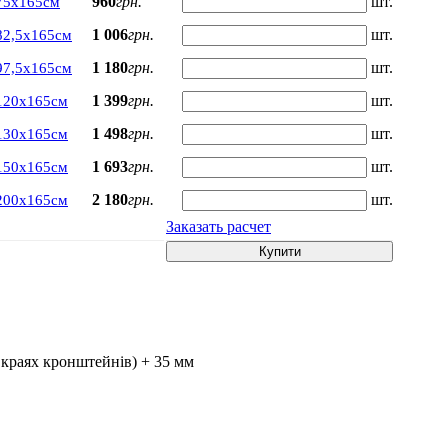
960
грн.
шт.
75х165см
1 006
грн.
шт.
82,5х165см
1 180
грн.
шт.
97,5х165см
1 399
грн.
шт.
120х165см
1 498
грн.
шт.
130х165см
1 693
грн.
шт.
150х165см
2 180
грн.
шт.
200х165см
Заказать расчет
Купити
 краях кронштейнів) + 35 мм