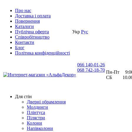
Про нас
Доставка i оплата
Повернення
Каталоги
Публічна оферта
Укр
Рус
Співробітництво
Контакти
Блог
Політика конфіденційності
066 140-01-26
068 742-18-70
Пн-Пт 9:00 
СБ 10.00 
Для стін
Дверні обрамлення
Молдинги
Плінтуса
Пілястри
Колони
Напівколони