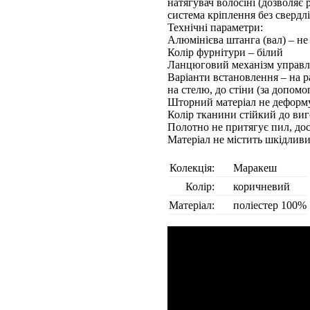
натягувач волосіні (дозволяє
система кріплення без свердл
Технічні параметри:
Алюмінієва штанга (вал) – не 
Колір фурнітури – білий
Ланцюговий механізм управлі
Варіанти встановлення – на р
на стелю, до стіни (за допом
Шторний матеріал не деформу
Колір тканини стійкий до виг
Полотно не притягує пил, до
Матеріал не містить шкідлив
Колекція:
Маракеш
Колір:
коричневий
Матеріал:
поліестер 100%