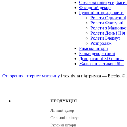
Стельові плінтуси, баге
Фасадний декор
Рулонні штори, ролети
Ролети Однотонні
Ролети Фактурні
Ролети з Малюнко
Ролети День і Ніч
Ролети Блекаут
Розпродаж
Римські штори
Балки декоративні
Декоративні 3D панелі
Жалюзі пластикові білі
Створення інтернет магазину
і технічна підтримка —
Etechs
. ©
ПРОДУКЦІЯ
Ліпний декор
Стельові плінтуси
Рулонні штори