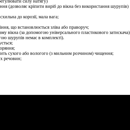
 регулювати силу натягу)
іння (дозволяє кріпити виріб до вікна без використання шурупів)
схильна до корозії, мала вага;
ння, що встановлюється зліва або праворуч;
аму вікна (за допомогою універсального пластикового затискача)
огою шурупів немає в комплекті).
ється;
оряння;
сить сухого або вологого (з мильним розчином) чищення;
их речовин;