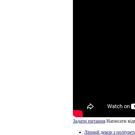
Задати питання
Написати від
Ліпний декор з поліурет