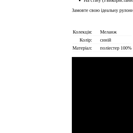
На стіну (з використанн
Замовте свою ідеальну рулон
Колекція:
Меланж
Колір:
синій
Матеріал:
поліестер 100%