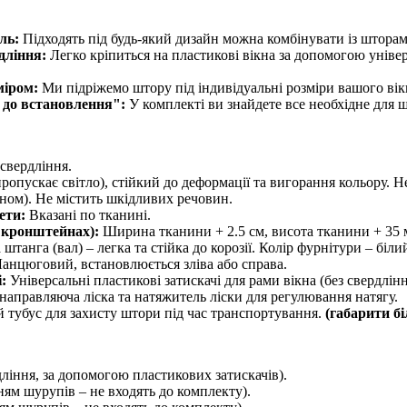
ль:
Підходять під будь-який дизайн можна комбінувати із штора
дління:
Легко кріпиться на пластикові вікна за допомогою уніве
міром:
Ми підріжемо штору під індивідуальні розміри вашого вік
 до встановлення":
У комплекті ви знайдете все необхідне для 
 свердління.
ропускає світло), стійкий до деформації та вигорання кольору. Н
ном). Не містить шкідливих речовин.
ети:
Вказані по тканині.
 кронштейнах):
Ширина тканини + 2.5 см, висота тканини + 35 
танга (вал) – легка та стійка до корозії. Колір фурнітури – біли
анцюговий, встановлюється зліва або справа.
:
Універсальні пластикові затискачі для рами вікна (без свердлі
 направляюча ліска та натяжитель ліски для регулювання натягу.
тубус для захисту штори під час транспортування.
(габарити б
дління, за допомогою пластикових затискачів).
ням шурупів – не входять до комплекту).