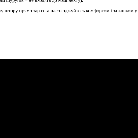
ям шурупів – не входять до комплекту).
ну штору прямо зараз та насолоджуйтесь комфортом і затишком у