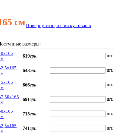
65 см
Повернутися до списку товарів
Доступные размеры:
40х165
шт.
619
грн.
см
42,5х165
шт.
643
грн.
см
45х165
шт.
666
грн.
см
47,50х165
шт.
691
грн.
см
50х165
шт.
715
грн.
см
52,5х165
шт.
741
грн.
см