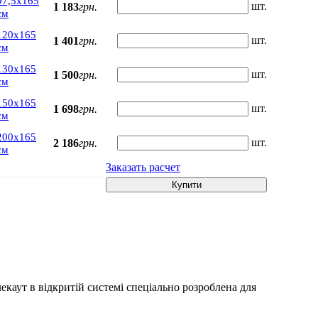
97,5х165
шт.
1 183
грн.
см
120х165
шт.
1 401
грн.
см
130х165
шт.
1 500
грн.
см
150х165
шт.
1 698
грн.
см
200х165
шт.
2 186
грн.
см
Заказать расчет
Купити
екаут в відкритій системі спеціально розроблена для