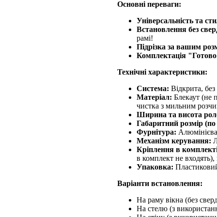
Основні переваги:
Універсальність та сти
Встановлення без свер
рамі!
Підрізка за вашим роз
Комплектація "Готово
Технічні характеристики:
Система:
Відкрита, без
Матеріал:
Блекаут (не п
чистка з мильним розчи
Ширина та висота рол
Габаритний розмір (по
Фурнітура:
Алюмінієва ш
Механізм керування:
Л
Кріплення в комплекті
в комплект не входять),
Упаковка:
Пластиковий 
Варіанти встановлення:
На раму вікна (без свер
На стелю (з використан