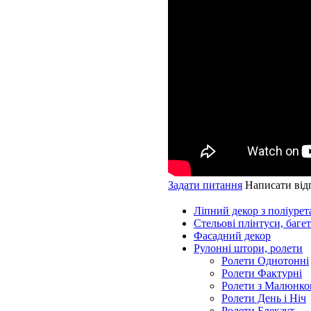
Задати питання
Написати від
Ліпний декор з поліурет
Стельові плінтуси, баге
Фасадний декор
Рулонні штори, ролети
Ролети Однотонні
Ролети Фактурні
Ролети з Малюнко
Ролети День і Ніч
Ролети Блекаут