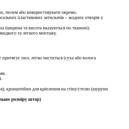
ми, тюлем або використовувати окремо.
рсальних пластикових затискачів – жодних отворів у
на (ширина та висота вказуються по тканині).
швидкого та легкого монтажу.
е притягує пил, легко чиститься (суха або волога
мм.
й.
ння), кронштейни для кріплення на стіну/стелю (шурупи
ільше розміру штор)