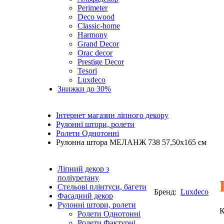
Perimeter
Deco wood
Classic-home
Harmony
Grand Decor
Orac decor
Prestige Decor
Tesori
Luxdeco
Знижки до 30%
Інтернет магазин ліпного декору
Рулонні штори, ролети
Ролети Однотонні
Рулонна штора МЕЛАНЖ 738 57,50х165 см
Ліпний декор з
поліуретану
Стельові плінтуси, багети
Бренд:
Luxdeco
Фасадний декор
Рулонні штори, ролети
К
Ролети Однотонні
Ролети Фактурні