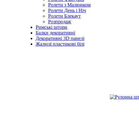
Ролети з Малюнком
Ролети День і Ніч
Ролети Блекаут
Розпродаж
Римські штори
Балки декоративні
Декоративні 3D панелі
Жалюзі пластикові білі