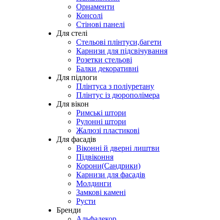
Орнаменти
Консолі
Стінові панелі
Для стелі
Стельові плінтуси,багети
Карнизи для підсвічування
Розетки стельові
Балки декоративні
Для підлоги
Плінтуса з поліуретану
Плінтус із дюрополімера
Для вікон
Римські штори
Рулонні штори
Жалюзі пластикові
Для фасадів
Віконні й дверні лиштви
Підвіконня
Корони(Сандрики)
Карнизи для фасадів
Молдинги
Замкові камені
Русти
Бренди
Альфадекор