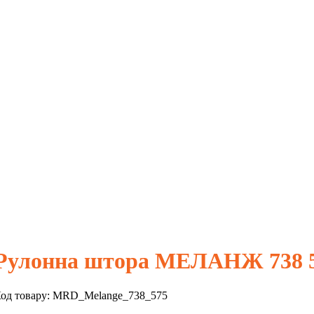
Рулонна штора МЕЛАНЖ 738 5
од товару:
MRD_Melange_738_575