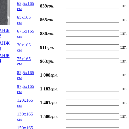
62,5х165
шт.
839
грн.
см
65х165
шт.
865
грн.
см
67,5х165
шт.
886
грн.
см
70х165
шт.
911
грн.
см
75х165
шт.
963
грн.
см
82,5х165
шт.
1 008
грн.
см
97,5х165
шт.
1 183
грн.
см
120х165
шт.
1 401
грн.
см
130х165
шт.
1 500
грн.
см
150х165