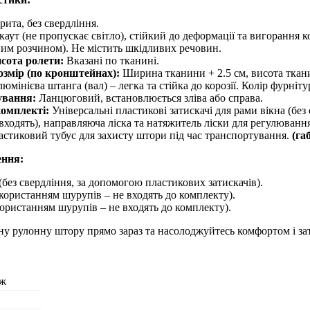
рита, без свердління.
аут (не пропускає світло), стійкий до деформації та вигорання к
ним розчином). Не містить шкідливих речовин.
сота ролети:
Вказані по тканині.
озмір (по кронштейнах):
Ширина тканини + 2.5 см, висота ткан
юмінієва штанга (вал) – легка та стійка до корозії. Колір фурніту
ування:
Ланцюговий, встановлюється зліва або справа.
комплекті:
Універсальні пластикові затискачі для рами вікна (бе
входять), направляюча ліска та натяжитель ліски для регулювання
стиковий тубус для захисту штори під час транспортування.
(га
ення:
(без свердління, за допомогою пластикових затискачів).
користанням шурупів – не входять до комплекту).
користанням шурупів – не входять до комплекту).
ну рулонну штору прямо зараз та насолоджуйтесь комфортом і з
ж