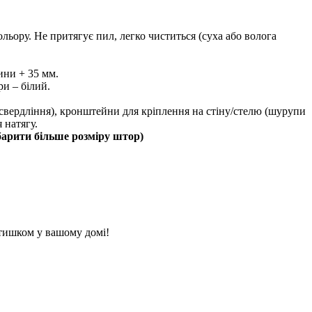
ольору. Не притягує пил, легко чиститься (суха або волога
ини + 35 мм.
ри – білий.
з свердління), кронштейни для кріплення на стіну/стелю (шурупи
 натягу.
барити більше розміру штор)
атишком у вашому домі!