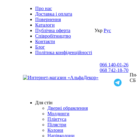
Про нас
Доставка i оплата
Повернення
Каталоги
Публічна оферта
Укр
Рус
Співробітництво
Контакти
Блог
Політика конфіденційності
066 140-01-26
068 742-18-70
Пн-
СБ
Для стін
Дверні обрамлення
Молдинги
Плінтуса
Пілястри
Колони
Напівколони