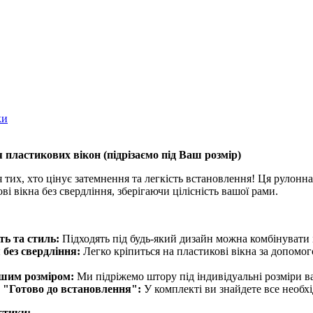
ки
 пластикових вікон (
підрізаємо під Ваш розмір
)
 тих, хто цінує затемнення та легкість встановлення! Ця рулонна
і вікна без свердління, зберігаючи цілісність вашої рами.
ть та стиль:
Підходять під будь-який дизайн можна комбінувати 
без свердління:
Легко кріпиться на пластикові вікна за допомо
ашим розміром:
Ми підріжемо штору під індивідуальні розміри ва
 "Готово до встановлення":
У комплекті ви знайдете все необх
стики: