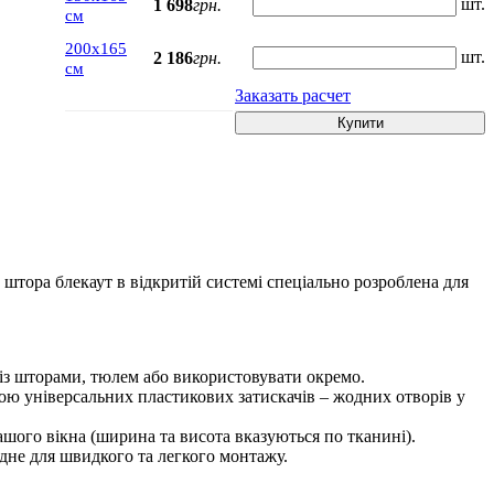
шт.
1 698
грн.
см
200х165
шт.
2 186
грн.
см
Заказать расчет
Купити
 штора блекаут в відкритій системі спеціально розроблена для
із шторами, тюлем або використовувати окремо.
гою універсальних пластикових затискачів – жодних отворів у
шого вікна (ширина та висота вказуються по тканині).
ідне для швидкого та легкого монтажу.