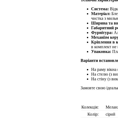
Система:
Відк
Матеріал:
Блек
чистка з миль
Ширина та ви
Габаритний р
Фурнітура:
Ал
Механізм кер
Кріплення в 
в комплект не 
Упаковка:
Пла
Варіанти встановл
На раму вікна 
На стелю (з ви
На стіну (з ви
Замовте свою ідеаль
Колекція:
Мелан
Колір:
сірий