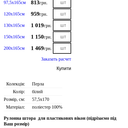
813
97,5х165см
грн.
959
120х165см
грн.
1 019
130х165см
грн.
1 150
150х165см
грн.
1 469
200х165см
грн.
Заказать расчет
Купити
Колекція:
Перла
Колір:
білий
Розмір, см:
57,5х170
Матеріал:
поліестер 100%
Рулонна штора для пластикових вікон (
підрізаємо під
Ваш розмір
)