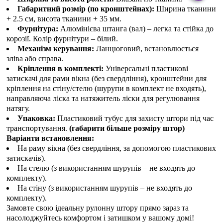
Габаритний розмір (по кронштейнах):
Ширина тканини
+ 2.5 см, висота тканини + 35 мм.
Фурнітура:
Алюмінієва штанга (вал) – легка та стійка до
корозії. Колір фурнітури – білий.
Механізм керування:
Ланцюговий, встановлюється
зліва або справа.
Кріплення в комплекті:
Універсальні пластикові
затискачі для рами вікна (без свердління), кронштейни для
кріплення на стіну/стелю (шурупи в комплект не входять),
направляюча ліска та натяжитель ліски для регулювання
натягу.
Упаковка:
Пластиковий тубус для захисту штори під час
транспортування.
(габарити більше розміру штор)
Варіанти встановлення:
На раму вікна (без свердління, за допомогою пластикових
затискачів).
На стелю (з використанням шурупів – не входять до
комплекту).
На стіну (з використанням шурупів – не входять до
комплекту).
Замовте свою ідеальну рулонну штору прямо зараз та
насолоджуйтесь комфортом і затишком у вашому домі!