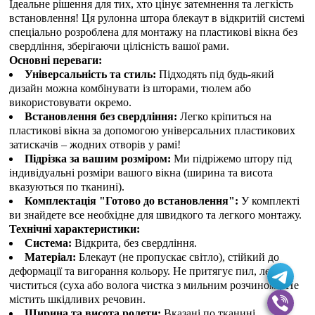
Ідеальне рішення для тих, хто цінує затемнення та легкість
встановлення! Ця рулонна штора блекаут в відкритій системі
спеціально розроблена для монтажу на пластикові вікна без
свердління, зберігаючи цілісність вашої рами.
Основні переваги:
Універсальність та стиль:
Підходять під будь-який
дизайн можна комбінувати із шторами, тюлем або
використовувати окремо.
Встановлення без свердління:
Легко кріпиться на
пластикові вікна за допомогою універсальних пластикових
затискачів – жодних отворів у рамі!
Підрізка за вашим розміром:
Ми підріжемо штору під
індивідуальні розміри вашого вікна (ширина та висота
вказуються по тканині).
Комплектація "Готово до встановлення":
У комплекті
ви знайдете все необхідне для швидкого та легкого монтажу.
Технічні характеристики:
Система:
Відкрита, без свердління.
Матеріал:
Блекаут (не пропускає світло), стійкий до
деформації та вигорання кольору. Не притягує пил, легко
чиститься (суха або волога чистка з мильним розчином). Не
містить шкідливих речовин.
Ширина та висота ролети:
Вказані по тканині.