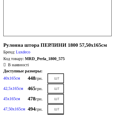
Рулонна штора ПЕРЛИНИ 1800 57,50х165см
Бренд:
Luxdeco
MRD_Perla_1800_575
В наявності
Доступные размеры:
448
40х165см
грн.
465
42,5х165см
грн.
478
45х165см
грн.
494
47,50х165см
грн.