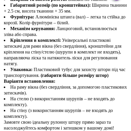
Габаритний розмір (по кронштейнах):
Ширина тканини
+ 2.5 см, висота тканини + 35 мм.
Фурнітура:
Алюмінієва штанга (вал) – легка та стійка до
корозії. Колір фурнітури – білий.
Механізм керування:
Ланцюговий, встановлюється
зліва або справа.
Кріплення в комплекті:
Універсальні пластикові
затискачі для рами вікна (без свердління), кронштейни для
кріплення на стіну/стелю (шурупи в комплект не входять),
направляюча ліска та натяжитель ліски для регулювання
натягу.
Упаковка:
Пластиковий тубус для захисту штори під час
транспортування.
(габарити більше розміру штор)
Варіанти встановлення:
На раму вікна (без свердління, за допомогою пластикових
затискачів).
На стелю (з використанням шурупів – не входять до
комплекту).
На стіну (з використанням шурупів – не входять до
комплекту).
Замовте свою ідеальну рулонну штору прямо зараз та
насолоджуйтесь комфортом і затишком у вашому домі!