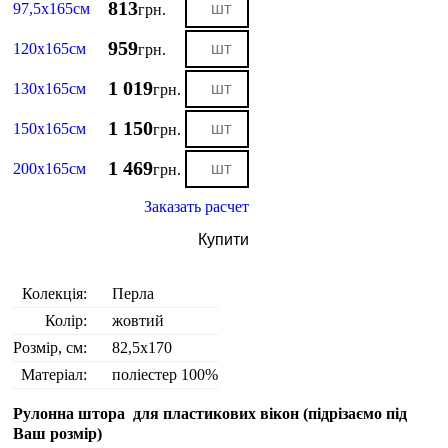
813
97,5х165см
грн.
959
120х165см
грн.
1 019
130х165см
грн.
1 150
150х165см
грн.
1 469
200х165см
грн.
Заказать расчет
Купити
Колекція:
Перла
Колір:
жовтий
Розмір, см:
82,5х170
Матеріал:
поліестер 100%
Рулонна штора для пластикових вікон (
підрізаємо під
Ваш розмір
)