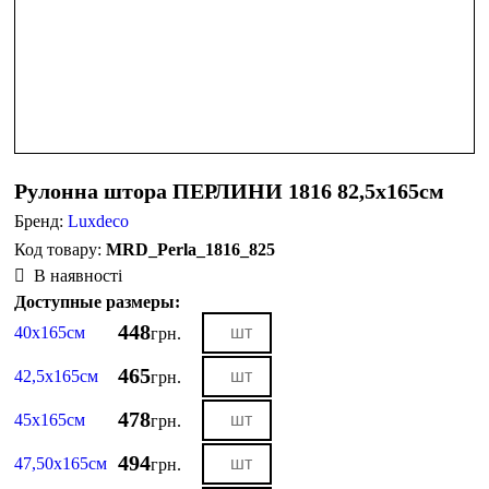
Рулонна штора ПЕРЛИНИ 1816 82,5х165см
Бренд:
Luxdeco
MRD_Perla_1816_825
В наявності
Доступные размеры:
448
40х165см
грн.
465
42,5х165см
грн.
478
45х165см
грн.
494
47,50х165см
грн.