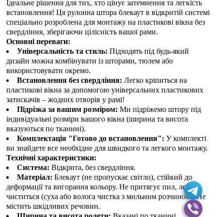
Ідеальне рішення для тих, хто цінує затемнення та легкість
встановлення! Ця рулонна штора блекаут в відкритій системі
спеціально розроблена для монтажу на пластикові вікна без
свердління, зберігаючи цілісність вашої рами.
Основні переваги:
Універсальність та стиль:
Підходять під будь-який
дизайн можна комбінувати із шторами, тюлем або
використовувати окремо.
Встановлення без свердління:
Легко кріпиться на
пластикові вікна за допомогою універсальних пластикових
затискачів – жодних отворів у рамі!
Підрізка за вашим розміром:
Ми підріжемо штору під
індивідуальні розміри вашого вікна (ширина та висота
вказуються по тканині).
Комплектація "Готово до встановлення":
У комплекті
ви знайдете все необхідне для швидкого та легкого монтажу.
Технічні характеристики:
Система:
Відкрита, без свердління.
Матеріал:
Блекаут (не пропускає світло), стійкий до
деформації та вигорання кольору. Не притягує пил, легко
чиститься (суха або волога чистка з мильним розчином). Не
містить шкідливих речовин.
Ширина та висота ролети:
Вказані по тканині.