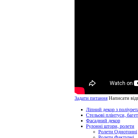
Задати питання
Написати від
Ліпний декор з поліурет
Стельові плінтуси, баге
Фасадний декор
Рулонні штори, ролети
Ролети Однотонні
Ролети Фактурні