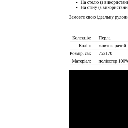
На стелю (з використан
На стіну (з використанн
Замовте свою ідеальну рулон
Колекція:
Перла
Колір:
жовтогарячий
Розмір, см:
75х170
Матеріал:
поліестер 100