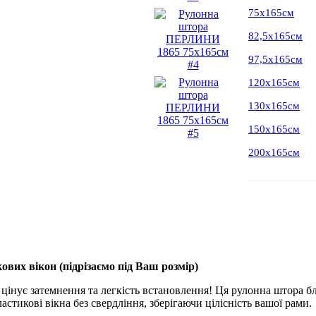
75х165см
82,5х165см
97,5х165см
120х165см
130х165см
150х165см
200х165см
ових вікон (
підрізаємо під Ваш розмір
)
 цінує затемнення та легкість встановлення! Ця рулонна штора бл
стикові вікна без свердління, зберігаючи цілісність вашої рами.