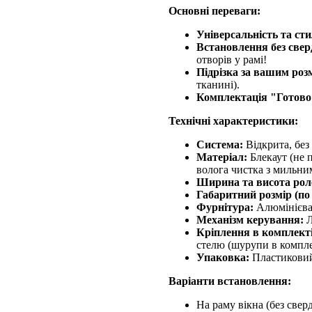
Основні переваги:
Універсальність та сти
Встановлення без свер
отворів у рамі!
Підрізка за вашим роз
тканині).
Комплектація "Готово
Технічні характеристики:
Система:
Відкрита, без
Матеріал:
Блекаут (не п
волога чистка з мильни
Ширина та висота рол
Габаритний розмір (по
Фурнітура:
Алюмінієва ш
Механізм керування:
Л
Кріплення в комплекті
стелю (шурупи в комплек
Упаковка:
Пластиковий 
Варіанти встановлення:
На раму вікна (без свер