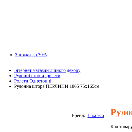
Альфадекор
Perimeter
Deco wood
Classic-home
Harmony
Grand Decor
Orac decor
Prestige Decor
Tesori
Luxdeco
Знижки до 30%
Інтернет магазин ліпного декору
Рулонні штори, ролети
Ролети Однотонні
Рулонна штора ПЕРЛИНИ 1865 75х165см
Руло
Бренд:
Luxdeco
Код товар