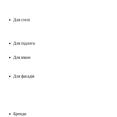
Напівколони
Орнаменти
Консолі
Стінові панелі
Для стелі
Стельові плінтуси,багети
Карнизи для підсвічування
Розетки стельові
Балки декоративні
Для підлоги
Плінтуса з поліуретану
Плінтус із дюрополімера
Для вікон
Римські штори
Рулонні штори
Жалюзі пластикові
Для фасадів
Віконні й дверні лиштви
Підвіконня
Корони(Сандрики)
Карнизи для фасадів
Молдинги
Замкові камені
Русти
Бренди