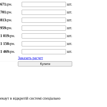
671
грн.
шт.
701
грн.
шт.
813
грн.
шт.
959
грн.
шт.
1 019
грн.
шт.
1 150
грн.
шт.
1 469
грн.
шт.
Заказать расчет
Купити
екаут в відкритій системі спеціально