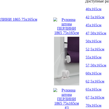
Доступные ра
40х165см
42,5х165см
45х165см
47,50х165см
50х165см
52,5х165см
55х165см
57,50х165см
60х165см
62,5х165см
65х165см
67,5х165см
70х165см