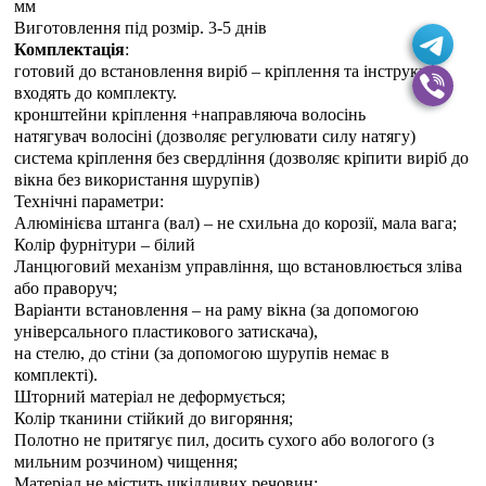
мм
Виготовлення під розмір. 3-5 днiв
Комплектація
:
готовий до встановлення виріб – кріплення та інструкція
входять до комплекту.
кронштейни кріплення +направляюча волосінь
натягувач волосіні (дозволяє регулювати силу натягу)
система кріплення без свердління (дозволяє кріпити виріб до
вікна без використання шурупів)
Технічні параметри:
Алюмінієва штанга (вал) – не схильна до корозії, мала вага;
Колір фурнітури – білий
Ланцюговий механізм управління, що встановлюється зліва
або праворуч;
Варіанти встановлення – на раму вікна (за допомогою
універсального пластикового затискача),
на стелю, до стіни (за допомогою шурупів немає в
комплекті).
Шторний матеріал не деформується;
Колір тканини стійкий до вигоряння;
Полотно не притягує пил, досить сухого або вологого (з
мильним розчином) чищення;
Матеріал не містить шкідливих речовин;