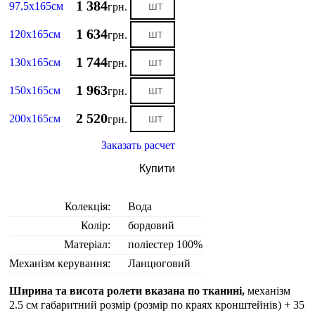
1 384
97,5х165см
грн.
1 634
120х165см
грн.
1 744
130х165см
грн.
1 963
150х165см
грн.
2 520
200х165см
грн.
Заказать расчет
Купити
Колекція:
Вода
Колір:
бордовий
Матеріал:
поліестер 100%
Механізм керування:
Ланцюговий
Ширина та висота ролети вказана по тканині,
механізм
2.5 см габаритний розмір (розмір по краях кронштейнів) + 35