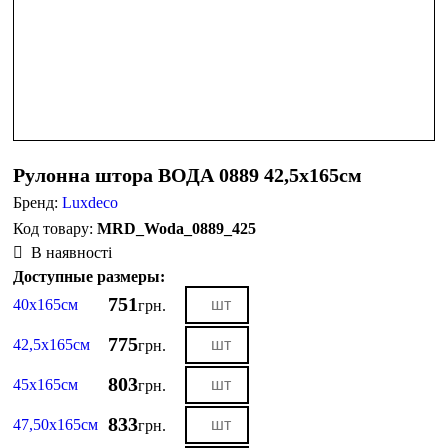
Рулонна штора ВОДА 0889 42,5х165см
Бренд:
Luxdeco
MRD_Woda_0889_425
В наявності
Доступные размеры:
751
40х165см
грн.
775
42,5х165см
грн.
803
45х165см
грн.
833
47,50х165см
грн.