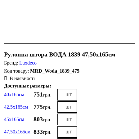
Рулонна штора ВОДА 1839 47,50х165см
Бренд:
Luxdeco
MRD_Woda_1839_475
В наявності
Доступные размеры:
751
40х165см
грн.
775
42,5х165см
грн.
803
45х165см
грн.
833
47,50х165см
грн.