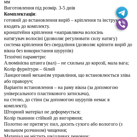
мм
Виготовлення під розмір. 3-5 днiв
Комплектація
:
готовий до встановлення виріб – кріплення та інструкція
входять до комплекту.
кронштейни кріплення +направляюча волосінь
натягувач волосіні (дозволяє регулювати силу натягу)
система кріплення без свердління (дозволяє кріпити виріб до
вікна без використання шурупів)
Технічні параметри:
Алюмінієва штанга (вал) – не схильна до корозії, мала вага;
Колір фурнітури – білий
Ланцюговий механізм управління, що встановлюється зліва
або праворуч;
Варіанти встановлення – на раму вікна (за допомогою
універсального пластикового затискача),
на стелю, до стіни (за допомогою шурупів немає в
комплекті).
Шторний матеріал не деформується;
Колір тканини стійкий до вигоряння;
Полотно не притягує пил, досить сухого або вологого (з
мильним розчином) чищення;
Матеріал не містить шкідливих речовин;