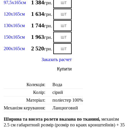
1 384
97,5х165см
грн.
1 634
120х165см
грн.
1 744
130х165см
грн.
1 963
150х165см
грн.
2 520
200х165см
грн.
Заказать расчет
Купити
Колекція:
Вода
Колір:
сірий
Матеріал:
поліестер 100%
Механізм керування:
Ланцюговий
Ширина та висота ролети вказана по тканині,
механізм
2.5 см габаритний розмір (розмір по краях кронштейнів) + 35